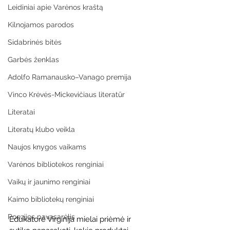
Leidiniai apie Varėnos kraštą
Kilnojamos parodos
Sidabrinės bitės
Garbės ženklas
Adolfo Ramanausko–Vanago premija
Vinco Krėvės-Mickevičiaus literatūr
Literatai
Literatų klubo veikla
Naujos knygos vaikams
Varėnos bibliotekos renginiai
Vaikų ir jaunimo renginiai
Kaimo bibliotekų renginiai
Poezijos pavasarėlis
Edukatorė Virginija mielai priėmė ir 