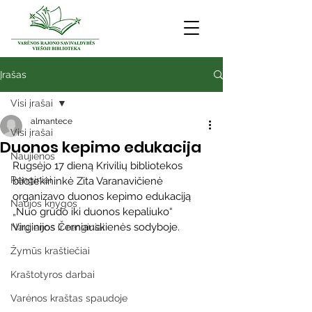
Įrašas
Visi įrašai
almantece
Visi įrašai
Duonos kepimo edukacija
Naujienos
Rugsėjo 17 dieną Krivilių bibliotekos 
Renginiai
bliotekininkė Zita Varanavičienė 
organizavo duonos kepimo edukaciją 
Naujos knygos
„Nuo grūdo iki duonos kepaliuko“ 
Virginijos Černiauskienės sodyboje.
Naujienos ir renginiai
Žymūs kraštiečiai
Kraštotyros darbai
Varėnos kraštas spaudoje