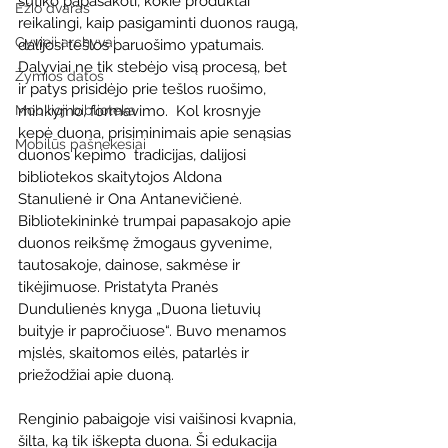
sutiko papasakoti, kokie produktai 
Ežio dvaras
reikalingi, kaip pasigaminti duonos raugą, 
Gyvieji archyvai
dalijosi tešlos paruošimo ypatumais. 
Dalyviai ne tik stebėjo visą procesą, bet 
Žymios datos
ir patys prisidėjo prie tešlos ruošimo, 
minkymo, formavimo.  Kol krosnyje 
Mobilioji biblioteka
kepė duona, prisiminimais apie senąsias 
Mobilūs pašnekesiai
duonos kepimo  tradicijas, dalijosi 
bibliotekos skaitytojos Aldona 
Stanulienė ir Ona Antanevičienė. 
Bibliotekininkė trumpai papasakojo apie 
duonos reikšmę žmogaus gyvenime, 
tautosakoje, dainose, sakmėse ir 
tikėjimuose. Pristatyta Pranės 
Dundulienės knyga „Duona lietuvių 
buityje ir papročiuose“. Buvo menamos 
mįslės, skaitomos eilės, patarlės ir 
priežodžiai apie duoną.
Renginio pabaigoje visi vaišinosi kvapnia, 
šilta, ką tik iškepta duona. Ši edukacija 