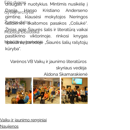
Ežio dvaras
draugais ir nuotykius. Mintimis nusikėlę į 
Daniją, Hanso Kristiano Anderseno 
Gyvieji archyvai
gimtinę, klausėsi mokytojos Neringos 
Žymios datos
Saldienės skaitomos pasakos „Coliukė“. 
Žinias apie Šiaurės šalis ir literatūrą vaikai 
Mobilioji biblioteka
pasitikrino viktorinoje, rinkosi knygas 
Mobilūs pašnekesiai
spaudinių parodoje „Šiaurės šalių rašytojų 
kūryba“.
Varėnos VB Vaikų ir jaunimo literatūros 
skyriaus vedėja 
Aldona Skamarakienė
Vaikų ir jaunimo renginiai
Naujienos