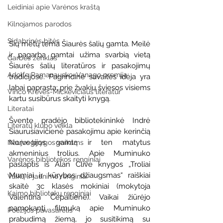
Leidiniai apie Varėnos kraštą
Kilnojamos parodos
Sidabrinės bitės
Šių metų tema Šiaurės šalių gamta. Meilė 
ir pagarba gamtai užima svarbią vietą 
Garbės ženklas
Šiaurės šalių literatūros ir pasakojimų 
Adolfo Ramanausko–Vanago premija
tradicijose. Pagrindinė savaitės idėja yra 
labai paprasta: prie žvakių šviesos visiems 
Vinco Krėvės-Mickevičiaus literatūr
kartu susibūrus skaityti knygą.  
Literatai
Šventę pradėjo bibliotekininkė Indrė 
Literatų klubo veikla
Siaurusiavičienė pasakojimu apie kerinčią 
Norvegijos gamtą ir ten matytus 
Naujos knygos vaikams
akmeninius trolius. Apie Muminuko 
Varėnos bibliotekos renginiai
paslaptis iš Alan Clive knygos „Troliai 
Mumiai ir kūrybos džiaugsmas“ raiškiai 
Vaikų ir jaunimo renginiai
skaitė 3c klasės mokiniai (mokytoja 
Kaimo bibliotekų renginiai
Valentina Čepaitienė). Vaikai žiūrėjo 
pamokantį filmuką apie Muminuko 
Poezijos pavasarėlis
prabudimą žiemą, jo susitikimą su 