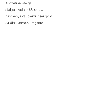
Biudžetinė įstaiga
Įstaigos kodas 188201324
Duomenys kaupiami ir saugomi
Juridinių asmenų registre
Adresas:
Vytauto g. 19, LT-65189 Varėna
Telefonas:
+370 659 43303
El. paštas:
info@varenosvb.lt
Draugaukime
Informacija
Apie mus
Administracinė informacija
Teisinė informacija