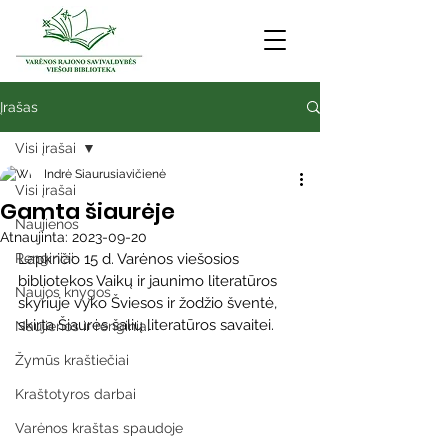
Įrašas
Visi įrašai
Indrė Siaurusiavičienė
Visi įrašai
Gamta šiaurėje
Naujienos
Atnaujinta:
2023-09-20
Renginiai
Lapkričio 15 d. Varėnos viešosios 
bibliotekos Vaikų ir jaunimo literatūros 
Naujos knygos
skyriuje vyko Šviesos ir žodžio šventė, 
skirta Šiaurės šalių literatūros savaitei.
Naujienos ir renginiai
Žymūs kraštiečiai
Kraštotyros darbai
Varėnos kraštas spaudoje