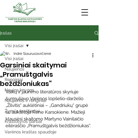
Įrašas
Visi įrašai
Indrė Siaurusiavičienė
Visi įrašai
Garsiniai skaitymai
Naujienos
„Pramuštgalvis
Renginiai
beždžioniukas“
Naujos knygos
Vaikų ir jaunimo literatūros skyriuje 
šurmuliavo Varėnos lopšelio-darželio 
Naujienos ir renginiai
„Žilvitis“ auklėtiniai – „Gandriukų“ grupė 
Žymūs kraštiečiai
su auklėtoja Rene Karsokiene. Mažieji 
klausėsi skaitomo Martyno Vainilaičio 
Kraštotyros darbai
eilėraščio „Pramuštgalvis beždžioniukas“.
Varėnos kraštas spaudoje