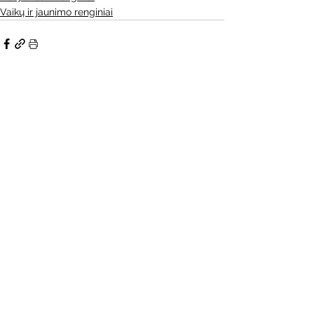
Vaikų ir jaunimo renginiai
Rodyti viską
Naujausi įrašai