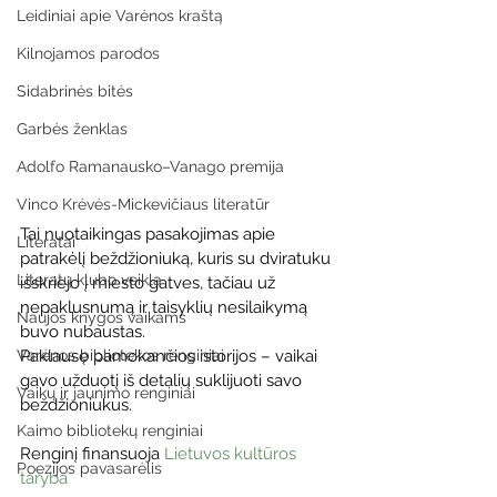
Leidiniai apie Varėnos kraštą
Kilnojamos parodos
Sidabrinės bitės
Garbės ženklas
Adolfo Ramanausko–Vanago premija
Vinco Krėvės-Mickevičiaus literatūr
Tai nuotaikingas pasakojimas apie 
Literatai
patrakėlį beždžioniuką, kuris su dviratuku 
Literatų klubo veikla
išskriejo į miesto gatves, tačiau už 
nepaklusnumą ir taisyklių nesilaikymą 
Naujos knygos vaikams
buvo nubaustas.
Paklausę pamokančios istorijos – vaikai 
Varėnos bibliotekos renginiai
gavo užduotį iš detalių suklijuoti savo 
Vaikų ir jaunimo renginiai
beždžioniukus.
Kaimo bibliotekų renginiai
Renginį finansuoja 
Lietuvos kultūros 
Poezijos pavasarėlis
taryba