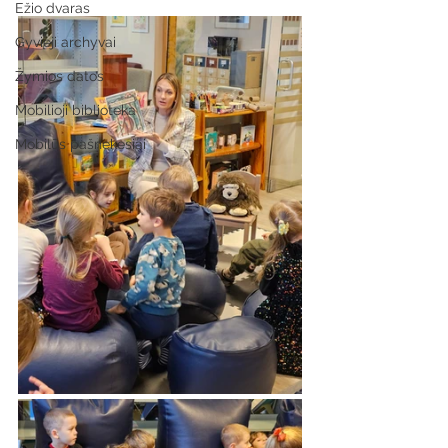
Ežio dvaras
Gyvieji archyvai
Žymios datos
Mobilioji biblioteka
Mobilūs pašnekesiai