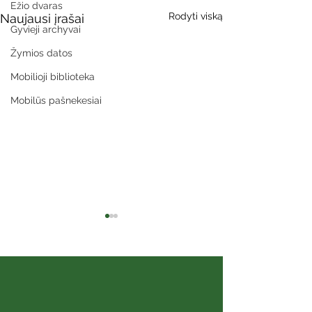
Ežio dvaras
Rodyti viską
Naujausi įrašai
Gyvieji archyvai
Žymios datos
Mobilioji biblioteka
Mobilūs pašnekesiai
Sibiro aidai
Šeimos albumai