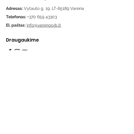
Adresas:
Vytauto g. 19, LT-65189 Varėna
Telefonas:
+370 659 43303
El. paštas:
info@varenosvb.lt
Draugaukime
Informacija
Apie mus
Administracinė informacija
Teisinė informacija
Korupcijos prevencija
Atviri duomenys
Konsultavimasis su visuomene