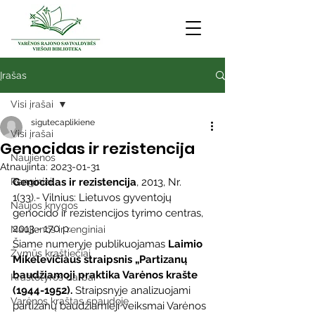
Įrašas
Visi įrašai
sigutecaplikiene
Visi įrašai
Genocidas ir rezistencija
Naujienos
Atnaujinta:
2023-01-31
Renginiai
Genocidas ir rezistencija
, 2013, Nr. 
1(33).- Vilnius: Lietuvos gyventojų  
Naujos knygos
genocido ir rezistencijos tyrimo centras, 
2013.- 170 p.
Naujienos ir renginiai
Šiame numeryje publikuojamas 
Laimio 
Žymūs kraštiečiai
Mikelevičiaus straipsnis „Partizanų 
baudžiamoji praktika Varėnos krašte 
Kraštotyros darbai
(1944-1952).
 Straipsnyje analizuojami 
Varėnos kraštas spaudoje
partizanų baudžiamieji veiksmai Varėnos 