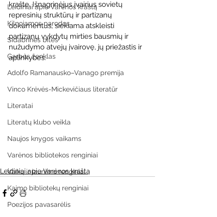
krašte. Išnagrinėjus įvairius sovietų 
Leidiniai apie Varėnos kraštą
represinių struktūrų ir partizanų 
Kilnojamos parodos
dokumentus, siekiama atskleisti 
partizanų vykdytų mirties bausmių ir 
Sidabrinės bitės
nužudymo atvejų įvairovę, jų priežastis ir 
Garbės ženklas
aplinkybes.
Adolfo Ramanausko–Vanago premija
Vinco Krėvės-Mickevičiaus literatūr
Literatai
Literatų klubo veikla
Naujos knygos vaikams
Varėnos bibliotekos renginiai
Leidiniai apie Varėnos kraštą
Vaikų ir jaunimo renginiai
Kaimo bibliotekų renginiai
Poezijos pavasarėlis