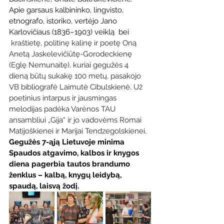
Apie 
garsaus 
kalbininko
, lingvisto, 
etnografo, istoriko, vertėjo 
Jano 
Karlovičiaus (
1836–1903) 
veiklą  bei 
kraštietę, politinę kalinę ir poetę Oną 
Anetą Jaskelevičiūtę-Gorodeckienę 
(Eglę Nemunaitę), kuriai gegužės 4 
dieną būtų sukakę 100 metų, pasakojo 
VB bibliografė Laimutė Cibulskienė. Už 
poetinius intarpus ir jausmingas 
melodijas padėka Varėnos TAU 
ansambliui „Gija“ ir jo vadovėms Romai 
Matijoškienei ir Marijai Tendzegolskienei.
Gegužės 7-ąją Lietuvoje minima 
Spaudos atgavimo, kalbos ir knygos 
diena pagerbia tautos brandumo 
ženklus – kalbą, knygų leidybą, 
spaudą, laisvą žodį.