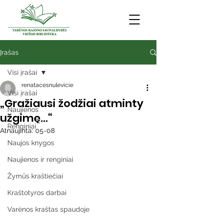
Įrašas
Visi įrašai
renatacesnulevicie
Visi įrašai
„Gražiausi žodžiai atminty
Naujienos
užgimę...“
Renginiai
Atnaujinta:
05-08
Naujos knygos
Naujienos ir renginiai
Žymūs kraštiečiai
Kraštotyros darbai
Varėnos kraštas spaudoje