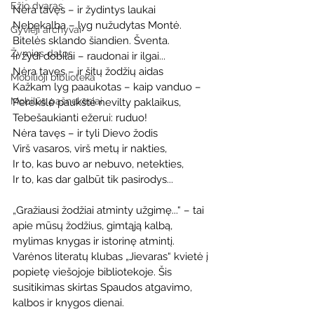
Ežio dvaras
Nėra tavęs – ir žydintys laukai
Nebekalba – lyg nužudytas Montė.
Gyvieji archyvai
Bitelės sklando šiandien. Šventa.
Žymios datos
Ir žydi dobilai – raudonai ir ilgai...
Nėra tavęs – ir šitų žodžių aidas
Mobilioji biblioteka
Kažkam lyg paaukotas – kaip vanduo –
Mobilūs pašnekesiai
Perekšlė paukštė nevilty paklaikus,
Tebešaukianti ežerui: ruduo!
Nėra tavęs – ir tyli Dievo žodis
Virš vasaros, virš metų ir nakties,
Ir to, kas buvo ar nebuvo, netekties,
Ir to, kas dar galbūt tik pasirodys...
„Gražiausi žodžiai atminty užgimę...“ – tai 
apie mūsų žodžius, gimtąją kalbą, 
mylimas knygas ir istorinę atmintį.
Varėnos literatų klubas „Jievaras“ kvietė į 
popietę viešojoje bibliotekoje. Šis 
susitikimas skirtas Spaudos atgavimo, 
kalbos ir knygos dienai.