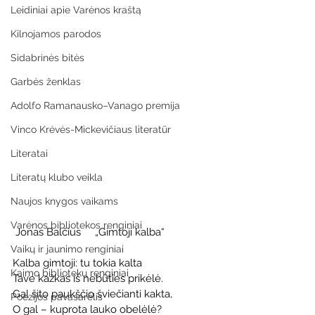
Leidiniai apie Varėnos kraštą
Kilnojamos parodos
Sidabrinės bitės
Garbės ženklas
Adolfo Ramanausko–Vanago premija
Vinco Krėvės-Mickevičiaus literatūr
Literatai
Literatų klubo veikla
Naujos knygos vaikams
Varėnos bibliotekos renginiai
 Jonas Balčius     „Gimtoji kalba“
Vaikų ir jaunimo renginiai
Kalba gimtoji: tu tokia kalta
Kaimo bibliotekų renginiai
Tave kažkas iš nebūties prikėlė.
Gal šito paukščio šviečianti kakta,
Poezijos pavasarėlis
O gal – kuprota lauko obelėlė?