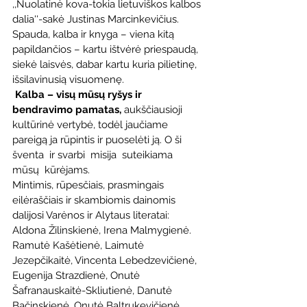
,,Nuolatinė kova-tokia lietuviškos kalbos 
dalia‘‘-sakė Justinas Marcinkevičius.
Spauda, kalba ir knyga – viena kitą 
papildančios – kartu ištvėrė priespaudą, 
siekė laisvės, dabar kartu kuria pilietinę, 
išsilavinusią visuomenę.
Kalba – visų mūsų ryšys ir 
bendravimo pamatas, 
aukščiausioji 
kultūrinė vertybė, todėl jaučiame 
pareigą ja rūpintis ir puoselėti ją. O ši 
šventa  ir svarbi  misija  suteikiama  
mūsų  kūrėjams.
Mintimis, rūpesčiais, prasmingais 
eilėraščiais ir skambiomis dainomis 
dalijosi Varėnos ir Alytaus literatai: 
Aldona Žilinskienė, Irena Malmygienė. 
Ramutė Kašėtienė, Laimutė 
Jezepčikaitė, Vincenta Lebedzevičienė, 
Eugenija Strazdienė, Onutė 
Šafranauskaitė-Skliutienė, Danutė 
Bačinskienė, Onutė Baltrukevičienė. 