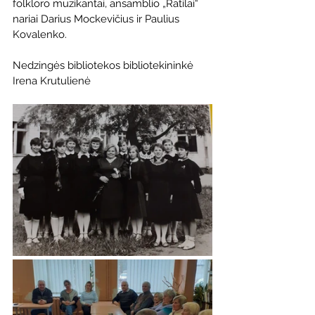
folkloro muzikantai, ansamblio „Ratilai“ 
nariai Darius Mockevičius ir Paulius 
Kovalenko.
Nedzingės bibliotekos bibliotekininkė
Irena Krutulienė