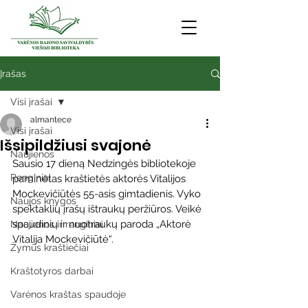
Įrašas
Visi įrašai
almantece
Visi įrašai
Išsipildžiusi svajonė
Naujienos
Sausio 17 dieną Nedzingės bibliotekoje 
Renginiai
paminėtas kraštietės aktorės Vitalijos 
Mockevičiūtės 55-asis gimtadienis. Vyko 
Naujos knygos
spektaklių įrašų ištraukų peržiūros. Veikė 
spaudinių ir nuotraukų paroda „Aktorė 
Naujienos ir renginiai
Vitalija Mockevičiūtė“.
Žymūs kraštiečiai
Kraštotyros darbai
Varėnos kraštas spaudoje