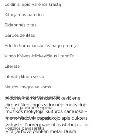
Leidiniai apie Varėnos kraštą
Kilnojamos parodos
Sidabrinės bitės
Garbės ženklas
Adolfo Ramanausko–Vanago premija
Vinco Krėvės-Mickevičiaus literatūr
Literatai
Literatų klubo veikla
Naujos knygos vaikams
Varėnos bibliotekos renginiai
Aktorės mama Vanda Mockevičienė, 
dirbusi Nedzingės vidurinėje mokykloje 
Vaikų ir jaunimo renginiai
muzikos mokytoja, kultūros namuose – 
meno vadove, papasakojo apie dukters 
Kaimo bibliotekų renginiai
vaikystę. Pomėgį vaidinti pastebėjusi, kai 
Poezijos pavasarėlis
Vitalijai buvo penkeri metai. Dukra 