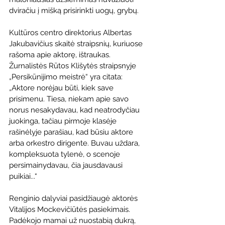
dviračiu į mišką prisirinkti uogų, grybų.
Kultūros centro direktorius Albertas 
Jakubavičius skaitė straipsnių, kuriuose 
rašoma apie aktorę, ištraukas. 
Žurnalistės Rūtos Klišytės straipsnyje 
„Persikūnijimo meistrė“ yra citata: 
„Aktore norėjau būti, kiek save 
prisimenu. Tiesa, niekam apie savo 
norus nesakydavau, kad neatrodyčiau 
juokinga, tačiau pirmoje klasėje 
rašinėlyje parašiau, kad būsiu aktore 
arba orkestro dirigente. Buvau uždara, 
kompleksuota tylenė, o scenoje 
persimainydavau, čia jausdavausi 
puikiai...“
Renginio dalyviai pasidžiaugė aktorės 
Vitalijos Mockevičiūtės pasiekimais. 
Padėkojo mamai už nuostabią dukrą, 