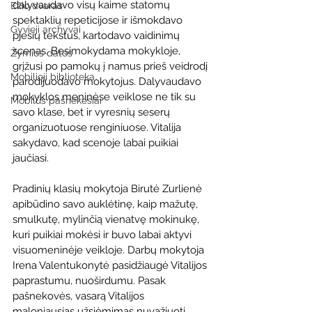
dalyvaudavo visų kaime statomų 
Ežio dvaras
spektaklių repeticijose ir išmokdavo 
Gyvieji archyvai
pjesių tekstus, kartodavo vaidinimų 
scenas. Besimokydama mokykloje, 
Žymios datos
grįžusi po pamokų į namus prieš veidrodį 
Mobilioji biblioteka
parodijuodavo mokytojus. Dalyvaudavo 
mokyklos meninėse veiklose ne tik su 
Mobilūs pašnekesiai
savo klase, bet ir vyresnių seserų 
organizuotuose renginiuose. Vitalija 
sakydavo, kad scenoje labai puikiai 
jaučiasi.
Pradinių klasių mokytoja Birutė Zurlienė 
apibūdino savo auklėtinę, kaip mažutę, 
smulkutę, mylinčią vienatvę mokinukę, 
kuri puikiai mokėsi ir buvo labai aktyvi 
visuomeninėje veikloje. Darbų mokytoja 
Irena Valentukonytė pasidžiaugė Vitalijos 
paprastumu, nuoširdumu. Pasak 
pašnekovės, vasarą Vitalijos 
maloniausias užsiėmimas nuvažiuoti 