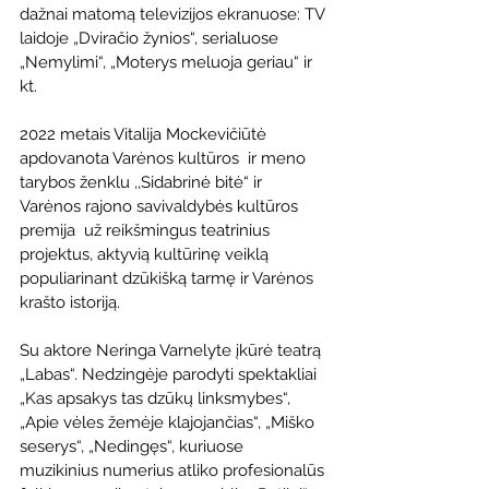
dažnai matomą televizijos ekranuose: TV 
laidoje „Dviračio žynios“, serialuose 
„Nemylimi“, „Moterys meluoja geriau“ ir 
kt.
2022 metais Vitalija Mockevičiūtė 
apdovanota Varėnos kultūros  ir meno 
tarybos ženklu ,,Sidabrinė bitė“ ir 
Varėnos rajono savivaldybės kultūros 
premija  už reikšmingus teatrinius 
projektus, aktyvią kultūrinę veiklą 
populiarinant dzūkišką tarmę ir Varėnos 
krašto istoriją.
Su aktore Neringa Varnelyte įkūrė teatrą 
„Labas“. Nedzingėje parodyti spektakliai 
„Kas apsakys tas dzūkų linksmybes“, 
„Apie vėles žemėje klajojančias“, „Miško 
seserys“, „Nedingęs“, kuriuose 
muzikinius numerius atliko profesionalūs 