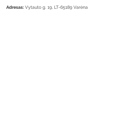
Adresas:
Vytauto g. 19, LT-65189 Varėna
Telefonas:
+370 659 43303
El. paštas:
info@varenosvb.lt
Draugaukime
Informacija
Apie mus
Administracinė informacija
Teisinė informacija
Korupcijos prevencija
Atviri duomenys
Konsultavimasis su visuomene