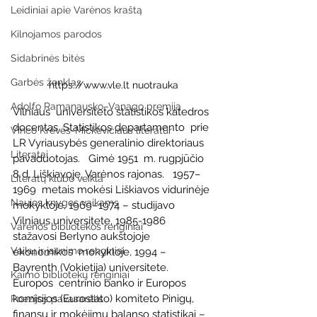
Leidiniai apie Varėnos kraštą
Kilnojamos parodos
Sidabrinės bitės
Garbės ženklas
https://www.vle.lt nuotrauka
Adolfo Ramanausko–Vanago premija
Vilniaus  universiteto statistikos katedros 
docentas, Statistikos departamento  prie 
Vinco Krėvės-Mickevičiaus literatūr
LR Vyriausybės generalinio direktoriaus 
Literatai
pavaduotojas.   Gimė 1951  m. rugpjūčio 
8 d. Liškiavoje, Varėnos rajonas.   1957–
Literatų klubo veikla
1969  metais mokėsi Liškiavos vidurinėje 
Naujos knygos vaikams
mokykloje, 1969–1974 – studijavo  
Vilniaus universitete, 1985-1986 
Varėnos bibliotekos renginiai
stažavosi Berlyno aukštojoje 
Vaikų ir jaunimo renginiai
ekonomikos  mokykloje, 1994 – 
Bayrenth (Vokietija) universitete.   
Kaimo bibliotekų renginiai
Europos  centrinio banko ir Europos 
komisijos (Eurostato) komiteto Pinigų,  
Poezijos pavasarėlis
finansų ir mokėjimų balanso statistikai – 