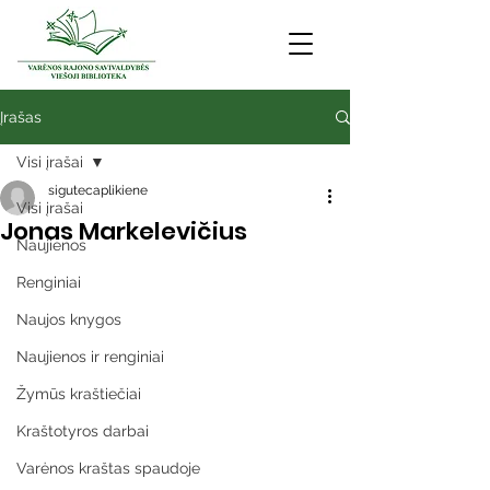
Įrašas
Visi įrašai
sigutecaplikiene
Visi įrašai
Jonas Markelevičius
Naujienos
Renginiai
Naujos knygos
Naujienos ir renginiai
Žymūs kraštiečiai
Kraštotyros darbai
Varėnos kraštas spaudoje