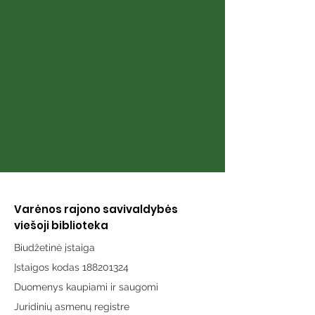
Petras Gedim
Adlys
Varėnos rajono savivaldybės
viešoji biblioteka
Biudžetinė įstaiga
Įstaigos kodas 188201324
Duomenys kaupiami ir saugomi
Juridinių asmenų registre