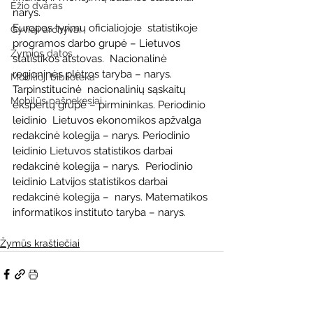
Ežio dvaras
narys.
Europos tyrimų oficialiojoje  statistikoje 
Gyvieji archyvai
programos darbo grupė – Lietuvos 
Žymios datos
statistikos atstovas.  Nacionalinė 
regioninės plėtros taryba – narys. 
Mobilioji biblioteka
Tarpinstitucinė  nacionalinių sąskaitų 
Mobilūs pašnekesiai
ekspertų grupė – pirmininkas. Periodinio 
leidinio  Lietuvos ekonomikos apžvalga 
redakcinė kolegija – narys. Periodinio  
leidinio Lietuvos statistikos darbai 
redakcinė kolegija – narys.  Periodinio 
leidinio Latvijos statistikos darbai 
redakcinė kolegija –  narys. Matematikos 
informatikos instituto taryba – narys.
Žymūs kraštiečiai