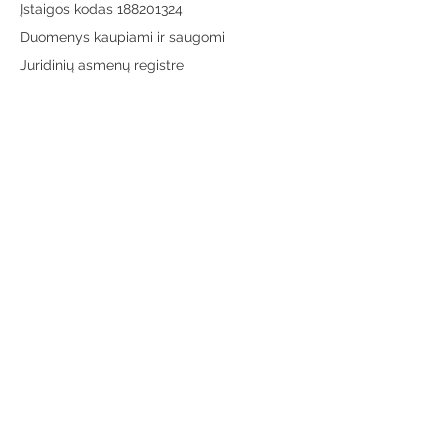
Įstaigos kodas 188201324
Duomenys kaupiami ir saugomi
Juridinių asmenų registre
Adresas:
Vytauto g. 19, LT-65189 Varėna
Telefonas:
+370 659 43303
El. paštas:
info@varenosvb.lt
Draugaukime
Informacija
Apie mus
Administracinė informacija
Teisinė informacija
Korupcijos prevencija