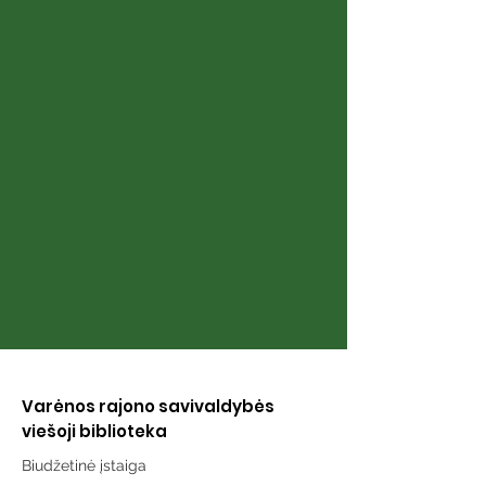
Kaip kalba siela
Naujųjų Valki
bibliotekoje
Varėnos rajono savivaldybės
viešoji biblioteka
Biudžetinė įstaiga