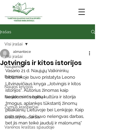
Įrašas
Visi įrašai
almantece
Visi įrašai
Jotvingis ir kitos istorijos
Naujienos
Vasario 21 d. Naujųjų Valkininkų 
Renginiai
bibliotekoje buvo pristatyta Leono 
Litvinavičiaus knyga „Jotvingis ir kitos 
Naujos knygos
istorijos“. Autorius žinomas kaip 
besidomintis baltų kultūra ir istorija 
Naujienos ir renginiai
žmogus, a
plankęs tūkstantį žinomų 
Žymūs kraštiečiai
piliakalnių Lietuvoje bei Lenkijoje. Kaip 
pats sako: „ tai buvo nelengvas darbas, 
Kraštotyros darbai
bet jis man teikė jaudulį ir malonumą“
Varėnos kraštas spaudoje