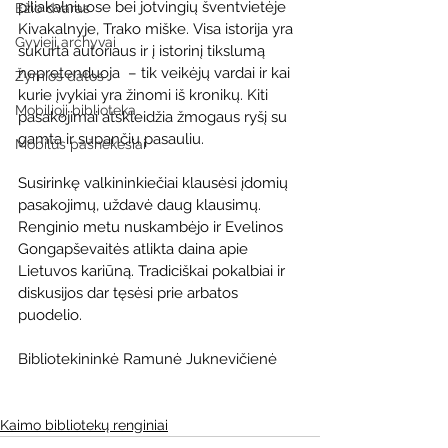
piliakalniuose bei jotvingių šventvietėje 
Ežio dvaras
Kivakalnyje, Trako miške.
Visa istorija yra 
Gyvieji archyvai
sukurta autoriaus ir į istorinį tikslumą 
nepretenduoja  – tik veikėjų vardai ir kai 
Žymios datos
kurie įvykiai yra žinomi iš kronikų. Kiti 
Mobilioji biblioteka
pasakojimai atskleidžia žmogaus ryšį su 
gamta ir supančiu pasauliu.
Mobilūs pašnekesiai
Susirinkę valkininkiečiai klausėsi įdomių 
pasakojimų, uždavė daug klausimų. 
Renginio metu nuskambėjo ir Evelinos 
Gongapševaitės atlikta daina apie 
Lietuvos kariūną. Tradiciškai pokalbiai ir 
diskusijos dar tęsėsi prie arbatos 
puodelio.
Bibliotekininkė Ramunė Juknevičienė
Kaimo bibliotekų renginiai