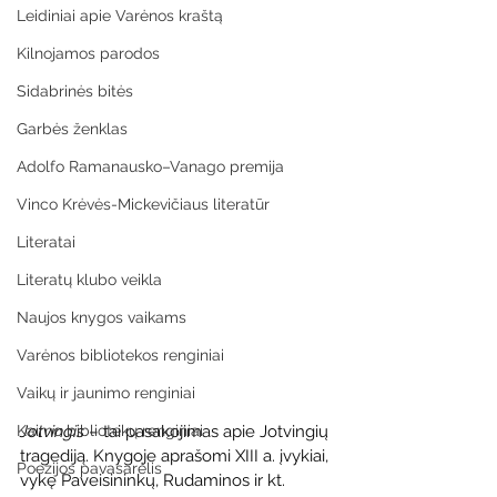
Leidiniai apie Varėnos kraštą
Kilnojamos parodos
Sidabrinės bitės
Garbės ženklas
Adolfo Ramanausko–Vanago premija
Vinco Krėvės-Mickevičiaus literatūr
Literatai
Literatų klubo veikla
Naujos knygos vaikams
Varėnos bibliotekos renginiai
Vaikų ir jaunimo renginiai
Jotvingis
 – tai pasakojimas apie Jotvingių 
Kaimo bibliotekų renginiai
tragediją. Knygoje aprašomi XIII a. įvykiai, 
Poezijos pavasarėlis
vykę Paveisininkų, Rudaminos ir kt. 