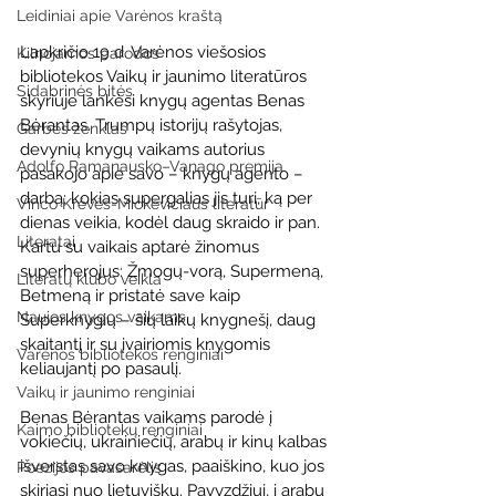
Leidiniai apie Varėnos kraštą
Lapkričio 19 d. Varėnos viešosios 
Kilnojamos parodos
bibliotekos Vaikų ir jaunimo literatūros 
Sidabrinės bitės
skyriuje lankėsi knygų agentas Benas 
Bėrantas. Trumpų istorijų rašytojas, 
Garbės ženklas
devynių knygų vaikams autorius 
Adolfo Ramanausko–Vanago premija
pasakojo apie savo – knygų agento – 
darbą: kokias supergalias jis turi, ką per 
Vinco Krėvės-Mickevičiaus literatūr
dienas veikia, kodėl daug skraido ir pan. 
Literatai
Kartu su vaikais aptarė žinomus 
superherojus: Žmogų-vorą, Supermeną, 
Literatų klubo veikla
Betmeną ir pristatė save kaip 
Naujos knygos vaikams
Superknygių – šių laikų knygnešį, daug 
skaitantį ir su įvairiomis knygomis 
Varėnos bibliotekos renginiai
keliaujantį po pasaulį.
Vaikų ir jaunimo renginiai
Benas Bėrantas vaikams parodė į 
Kaimo bibliotekų renginiai
vokiečių, ukrainiečių, arabų ir kinų kalbas 
išverstas savo knygas, paaiškino, kuo jos 
Poezijos pavasarėlis
skiriasi nuo lietuviškų. Pavyzdžiui, į arabų 