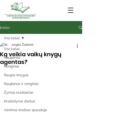
Įrašas
Visi įrašai
Jurgita Žukienė
Visi įrašai
Ką veikia vaikų knygų
Naujienos
agentas?
Renginiai
Naujos knygos
Naujienos ir renginiai
Žymūs kraštiečiai
Kraštotyros darbai
Varėnos kraštas spaudoje