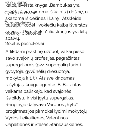
Ežio dvaras
kalbą išversta knyga „Bambukas yra 
lėėėtas“ yra vartoma iš kairės į dešinę, o 
Gyvieji archyvai
skaitoma iš dešinės į kairę.  Atskleidė 
Žymios datos
paslaptį, kodėl į vokiečių kalbą išverstos 
knygos „Pirmokykla“ iliustracijos yra kitų 
Mobilioji biblioteka
spalvų.
Mobilūs pašnekesiai
Atlikdami praktinę užduotį vaikai piešė 
savo svajonių profesijas, pagražintas 
supergaliomis (pvz. supergalių turinti 
gydytoja, gyvūnėlių dresuotoja, 
mokytoja ir t. t.). Atsisveikindamas 
rašytojas, knygų agentas B. Bėrantas 
vaikams palinkėjo, kad svajonės 
išsipildytų ir visi įgytų supergalias. 
Renginyje dalyvavo Varėnos „Ryto“ 
progimnazijos pirmokai lydimi mokytojų: 
Vydos Leikaitienės, Valentinos 
Čepaitienės ir Stasės Stankauskienės.