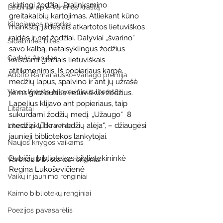
skirtingi žodžiai. Pralinksmino 
Leidiniai apie Varėnos kraštą
greitakalbių kartojimas. Atliekant kūno 
Kilnojamos parodos
mankštą, judesiais atkartotos lietuviškos 
raidės ir net žodžiai. Dalyviai „švarino” 
Sidabrinės bitės
savo kalbą, netaisyklingus žodžius 
Garbės ženklas
keisdami gražiais lietuviškais 
atitikmenimis. Iš popieriaus karpė 
Adolfo Ramanausko–Vanago premija
medžių lapus, spalvino ir ant jų užrašė 
Vinco Krėvės-Mickevičiaus literatūr
jiems gražiausius lietuviškus žodžius. 
Lapelius klijavo ant popieriaus, taip 
Literatai
sukurdami žodžių medį. „Užaugo“  8 
medžiai. „Tikra medžių alėja“, – džiaugėsi  
Literatų klubo veikla
jaunieji bibliotekos lankytojai.
Naujos knygos vaikams
Dubičių bibliotekos bibliotekininkė 
Varėnos bibliotekos renginiai
Regina Lukoševičienė
Vaikų ir jaunimo renginiai
Kaimo bibliotekų renginiai
Poezijos pavasarėlis