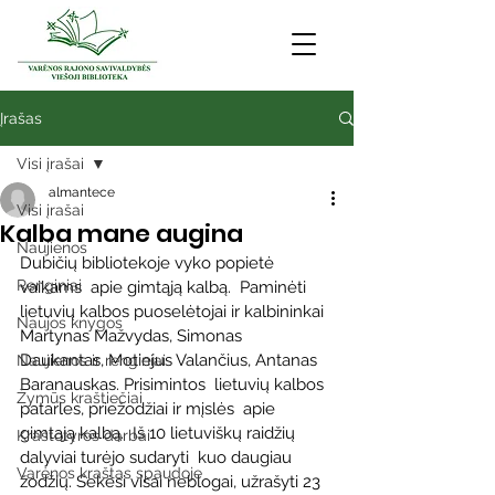
Įrašas
Visi įrašai
almantece
Visi įrašai
Kalba mane augina
Naujienos
Dubičių bibliotekoje vyko popietė 
Renginiai
vaikams  apie gimtąją kalbą.  Paminėti 
lietuvių kalbos puoselėtojai ir kalbininkai 
Naujos knygos
Martynas Mažvydas, Simonas 
Daukantas, Motiejus Valančius, Antanas 
Naujienos ir renginiai
Baranauskas. Prisimintos  lietuvių kalbos 
Žymūs kraštiečiai
patarles, priežodžiai ir mįslės  apie 
gimtąją kalbą.  Iš 10 lietuviškų raidžių 
Kraštotyros darbai
dalyviai turėjo sudaryti  kuo daugiau 
Varėnos kraštas spaudoje
žodžių. Sekėsi visai neblogai, užrašyti 23 