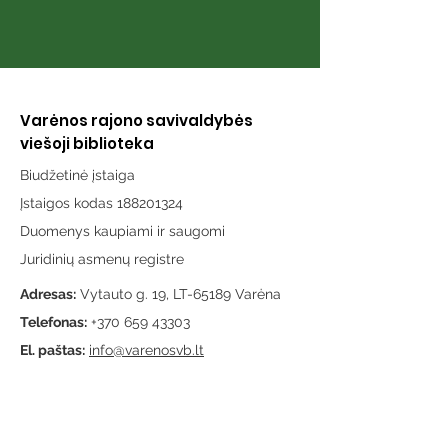
Varėnos rajono savivaldybės
viešoji biblioteka
Biudžetinė įstaiga
Įstaigos kodas 188201324
Duomenys kaupiami ir saugomi
Juridinių asmenų registre
Adresas:
Vytauto g. 19, LT-65189 Varėna
Telefonas:
+370 659 43303
El. paštas:
info@varenosvb.lt
Draugaukime