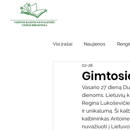
Visi įrašai
Naujienos
Rengin
02-28
Kraštotyros darbai
Varėno
Gimtosi
Vasario 27 dieną Du
Sidabrinės bitės
Garbės ž
dienoms. Lietuvių k
Regina Lukoševičien
ir unikalumą. Ši ka
Vinco Krėvės-Mickevičiaus lite
kalbininkas Antoine M
nuvažiuoti į Lietuvos