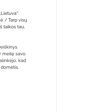
Lietuva“: 
ė / Tarp visų 
š taikos tau, 
eiškinys. 
r meilę savo 
alinkėjo, kad 
a domėtis.