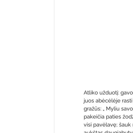
Varėnos bibliotekos renginiai
Poezijos pavasarėlis
Ežio
Mobilūs pašnekesiai
Atliko užduotį: gav
juos abėcėlėje rasti 
gražūs: „ Myliu savo 
pakeičia paties žodži
visi pavėlavę; šauk 
aukštas daugiabutyje