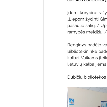
Įdomi kūrybinė rašym
„Liepom žydinti Gimt
pasaulio šalių. / Upė
ramybės meldžiu. /
Renginys padėjo vai
Bibliotekininkė pa
kalbai. Vaikams įtei
lietuvių kalba jiems
Dubičių bibliotekos