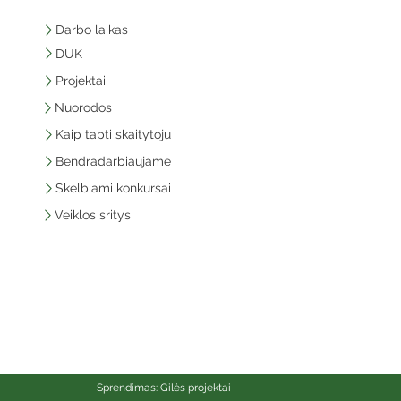
Darbo laikas
DUK
Projektai
Nuorodos
Kaip tapti skaitytoju
Bendradarbiaujame
Skelbiami konkursai
Veiklos sritys
Sprendimas: Gilės projektai