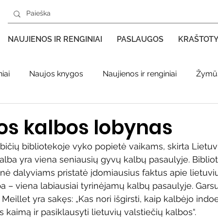
NAUJIENOS IR RENGINIAI
PASLAUGOS
KRAŠTOT
iai
Naujos knygos
Naujienos ir renginiai
Žymūs
s kraštas spaudoje
Leidiniai apie Varėnos kraštą
Ki
os kalbos lobynas
bičių bibliotekoje vyko popietė vaikams, skirta Lietuv
enklas
Adolfo Ramanausko–Vanago premija
alba yra viena seniausių gyvų kalbų pasaulyje.
Biblio
ė dalyviams pristatė įdomiausius faktus apie lietuvi
lba – viena labiausiai tyrinėjamų kalbų pasaulyje. Gar
ratūr
Literatai
Literatų klubo veikla
Naujos kny
eillet yra sakęs: „Kas nori išgirsti, kaip kalbėjo indoe
 kaimą ir pasiklausyti lietuvių valstiečių kalbos“. 