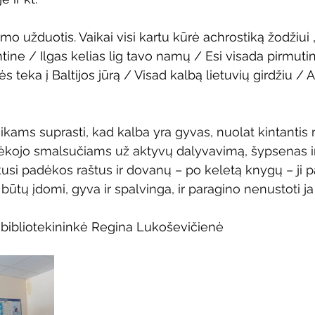
o užduotis. Vaikai visi kartu kūrė achrostiką žodžiui „
ine / Ilgas kelias lig tavo namų / Esi visada pirmutin
s teka į Baltijos jūrą / Visad kalbą lietuvių girdžiu / A
 
kams suprasti, kad kalba yra gyvas, nuolat kintantis r
dėkojo smalsučiams už aktyvų dalyvavimą, šypsenas i
kusi padėkos raštus ir dovanų – po keletą knygų – ji p
 būtų įdomi, gyva ir spalvinga, ir paragino nenustoti j
 bibliotekininkė Regina Lukoševičienė