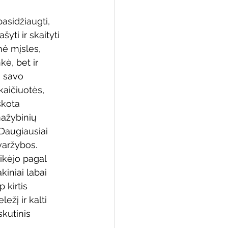
asidžiaugti, 
šyti ir skaityti 
inė mįsles, 
 biblioteka
kė, bet ir 
 savo 
kaičiuotės, 
škota 
ažybinių 
Daugiausiai 
varžybos. 
ikėjo pagal 
kiniai labai 
 kirtis 
ežį ir kalti 
skutinis 