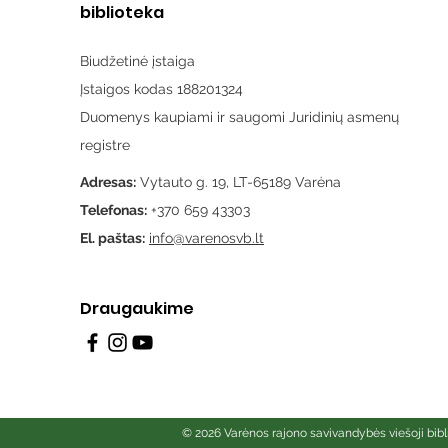
biblioteka
Biudžetinė įstaiga
Įstaigos kodas 188201324
Duomenys kaupiami ir saugomi Juridinių asmenų
registre
Adresas:
Vytauto g. 19, LT-65189 Varėna
Telefonas:
+370 659 43303
El. paštas:
info@varenosvb.lt
Draugaukime
© 2026 Varėnos rajono savivandybės viešoji bibl