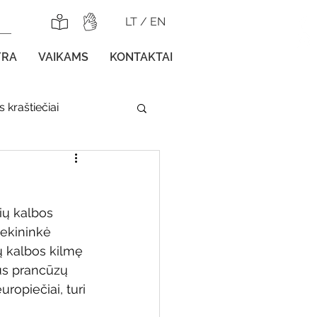
LT
/
EN
YRA
VAIKAMS
KONTAKTAI
 kraštiečiai
lnojamos parodos
ių kalbos 
tekininkė 
ų kalbos kilmę 
sus prancūzų 
gos vaikams
uropiečiai, turi 