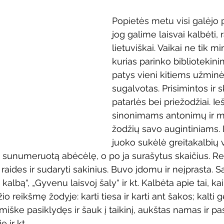
Vaikų ir jaunimo renginiai
Kaimo bibliotekų renginiai
Popietės metu visi galėjo p
jog galime laisvai kalbėti, ra
lietuviškai. Vaikai ne tik m
 dvaras
Gyvieji archyvai
Žymios datos
Mobilioji
kurias parinko bibliotekinin
patys vieni kitiems užminė
sugalvotas. Prisimintos ir s
patarlės bei priežodžiai. Ie
sinonimams antonimų ir m
žodžių savo augintiniams. 
juoko sukėlė greitakalbių 
o sunumeruotą abėcėlę, o po ja surašytus skaičius. Re
raides ir sudaryti sakinius. Buvo įdomu ir neįprasta. Sa
kalbą“, „Gyvenu laisvoj šaly“ ir kt. Kalbėta apie tai, kaip
o reikšmę žodyje: karti tiesa ir karti ant šakos; kalti gel
miške pasiklydęs ir šauk į taikinį, aukštas namas ir pa
 ir kt.