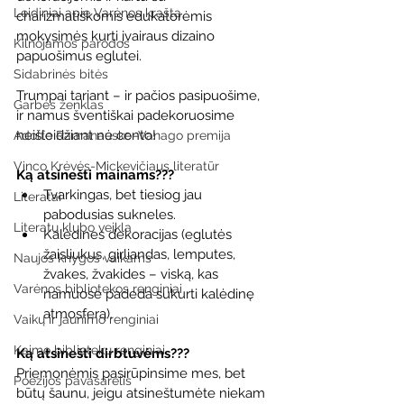
Leidiniai apie Varėnos kraštą
charizmatiškomis edukatorėmis 
mokysimės kurti įvairaus dizaino 
Kilnojamos parodos
papuošimus eglutei.
Sidabrinės bitės
Trumpai tariant – ir pačios pasipuošime, 
Garbės ženklas
ir namus šventiškai padekoruosime 
neišleidžiant nė cento!
Adolfo Ramanausko–Vanago premija
Vinco Krėvės-Mickevičiaus literatūr
️Ką atsinešti mainams???
Tvarkingas, bet tiesiog jau 
Literatai
pabodusias sukneles.
Literatų klubo veikla
Kalėdines dekoracijas (eglutės 
žaisliukus, girliandas, lemputes, 
Naujos knygos vaikams
žvakes, žvakides – viską, kas 
Varėnos bibliotekos renginiai
namuose padeda sukurti kalėdinę 
atmosferą).
Vaikų ir jaunimo renginiai
Kaimo bibliotekų renginiai
️Ką atsinešti dirbtuvėms???
Priemonėmis pasirūpinsime mes, bet 
Poezijos pavasarėlis
būtų šaunu, jeigu atsineštumėte niekam 