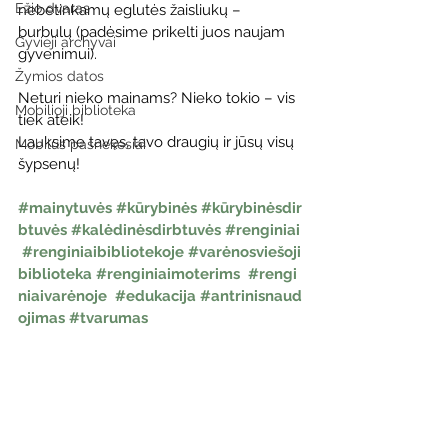
Ežio dvaras
nebetinkamų eglutės žaisliukų – 
burbulų (padėsime prikelti juos naujam 
Gyvieji archyvai
gyvenimui).
Žymios datos
Neturi nieko mainams? Nieko tokio – vis 
Mobilioji biblioteka
tiek ateik!
Lauksime tavęs, tavo draugių ir jūsų visų 
Mobilūs pašnekesiai
šypsenų!
#mainytuvės
#kūrybinės
#kūrybinėsdir
btuvės
#kalėdinėsdirbtuvės
#renginiai
#renginiaibibliotekoje
#varėnosviešoji
biblioteka
#renginiaimoterims
#rengi
niaivarėnoje
#edukacija
#antrinisnaud
ojimas
#tvarumas