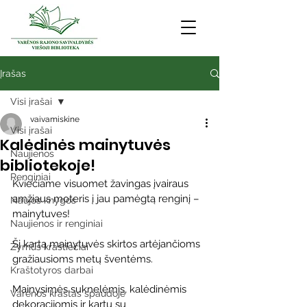
Įrašas
Visi įrašai
vaivamiskine
Visi įrašai
Kalėdinės mainytuvės
Naujienos
bibliotekoje!
Renginiai
Kviečiame visuomet žavingas įvairaus 
amžiaus moteris į jau pamėgtą renginį – 
Naujos knygos
mainytuves!
Naujienos ir renginiai
Šį kartą mainytuvės skirtos artėjančioms 
Žymūs kraštiečiai
gražiausioms metų šventėms.
Kraštotyros darbai
Mainysimės suknelėmis, kalėdinėmis 
Varėnos kraštas spaudoje
dekoracijomis ir kartu su 