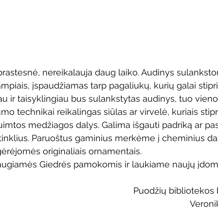
prastesnė, nereikalauja daug laiko. Audinys sulankst
kampiais, įspaudžiamas tarp pagaliukų, kurių galai stipri
au ir taisyklingiau bus sulankstytas audinys, tuo vien
umo technikai reikalingas siūlas ar virvelė, kuriais stip
imtos medžiagos dalys. Galima išgauti padriką ar pasi
atinklius. Paruoštus gaminius merkėme į cheminius daž
gėrėjomės originaliais ornamentais. 
iaugiamės Giedrės pamokomis ir laukiame naujų įdomi
Puodžių bibliotekos 
Veroni