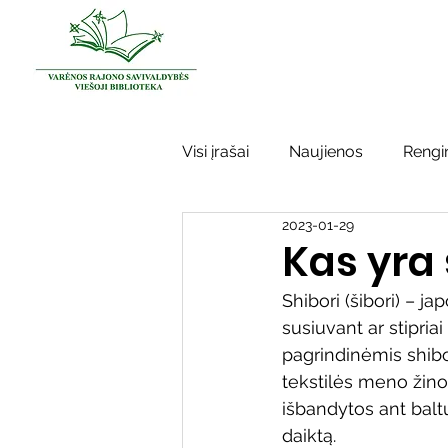
Visi įrašai
Naujienos
Rengin
2023-01-29
Kraštotyros darbai
Varėno
Kas yra 
Shibori (šibori) – ja
Sidabrinės bitės
Garbės ž
susiuvant ar stipri
pagrindinėmis shibo
tekstilės meno žino
Vinco Krėvės-Mickevičiaus lite
išbandytos ant baltų
daiktą.