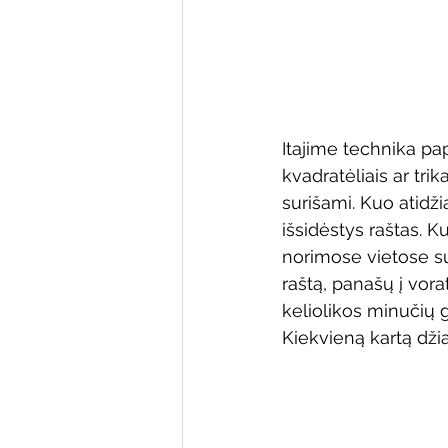
Itajime technika pa
kvadratėliais ar tri
surišami. Kuo atidži
išsidėstys raštas. K
norimose vietose su
raštą, panašų į vor
keliolikos minučių 
Kiekvieną kartą dž