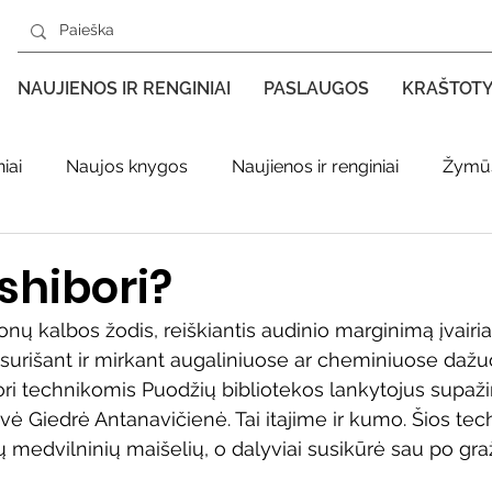
NAUJIENOS IR RENGINIAI
PASLAUGOS
KRAŠTOT
iai
Naujos knygos
Naujienos ir renginiai
Žymūs
s kraštas spaudoje
Leidiniai apie Varėnos kraštą
Ki
shibori?
ponų kalbos žodis, reiškiantis audinio marginimą įvairiai
enklas
Adolfo Ramanausko–Vanago premija
ai surišant ir mirkant augaliniuose ar cheminiuose daž
ri technikomis Puodžių bibliotekos lankytojus supaži
vė Giedrė Antanavičienė. Tai itajime ir kumo. Šios tec
ratūr
Literatai
Literatų klubo veikla
Naujos kny
 medvilninių maišelių, o dalyviai susikūrė sau po graž