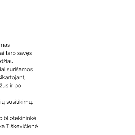
omas 
ai tarp savęs 
odžiau 
riai surišamos 
kartojantį 
us ir po 
ų susitikimų.
bibliotekininkė 
ka Tiškevičienė