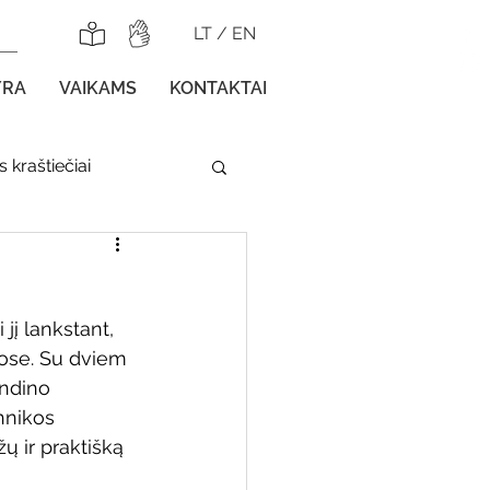
LT
/
EN
YRA
VAIKAMS
KONTAKTAI
 kraštiečiai
lnojamos parodos
 jį lankstant, 
uose. Su dviem 
ndino 
hnikos 
gos vaikams
ų ir praktišką 