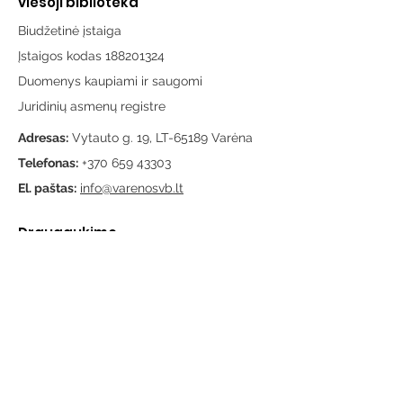
viešoji biblioteka
Biudžetinė įstaiga
Įstaigos kodas 188201324
Duomenys kaupiami ir saugomi
Juridinių asmenų registre
Adresas:
Vytauto g. 19, LT-65189 Varėna
Telefonas:
+370 659 43303
El. paštas:
info@varenosvb.lt
Draugaukime
Informacija
Apie mus
Administracinė informacija