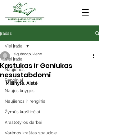
Įrašas
Visi įrašai
sigutecaplikiene
Visi įrašai
Kastukas ir Geniukas
Naujienos
nesustabdomi
Renginiai
Mišinytė, Aistė
Naujos knygos
Naujienos ir renginiai
Žymūs kraštiečiai
Kraštotyros darbai
Varėnos kraštas spaudoje