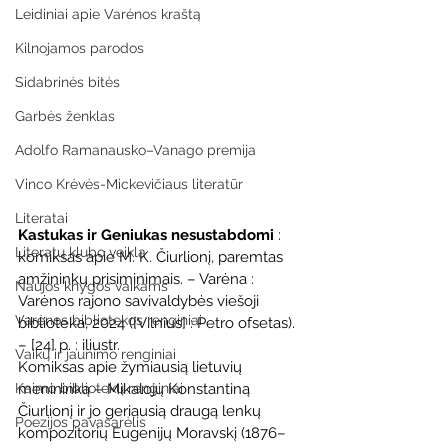
Leidiniai apie Varėnos kraštą
Kilnojamos parodos
Sidabrinės bitės
Garbės ženklas
Adolfo Ramanausko–Vanago premija
Vinco Krėvės-Mickevičiaus literatūr
Literatai
Kastukas ir Geniukas nesustabdomi
 : 
Literatų klubo veikla
komiksas apie M. K. Čiurlionį, paremtas 
amžininkų prisiminimais. – Varėna : 
Naujos knygos vaikams
Varėnos rajono savivaldybės viešoji 
Varėnos bibliotekos renginiai
biblioteka, 2024 ([Vilnius] : Petro ofsetas). 
– [24] p. : iliustr.
Vaikų ir jaunimo renginiai
Komiksas apie žymiausią lietuvių 
Kaimo bibliotekų renginiai
menininką – Mikalojų Konstantiną 
Čiurlionį ir jo geriausią draugą lenkų 
Poezijos pavasarėlis
kompozitorių Eugenijų Moravskį (1876–