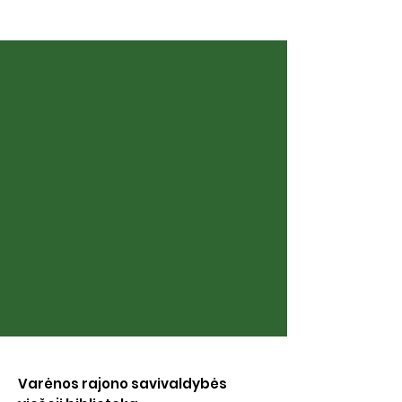
Sibiro aidai
Šeimos albumai
Varėnos rajono savivaldybės