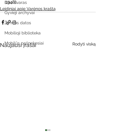
1948).
Ežio dvaras
Leidiniai apie Varėnos kraštą
Gyvieji archyvai
Žymios datos
Mobilioji biblioteka
Mobilūs pašnekesiai
Rodyti viską
Naujausi įrašai