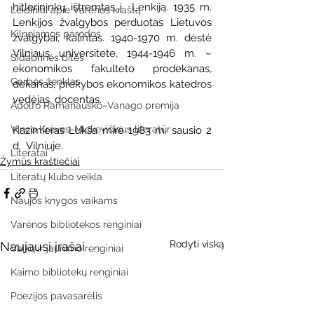
hitlerininkų ištremtas į  Lenkiją. 1935 m. 
Leidiniai apie Varėnos kraštą
Lenkijos žvalgybos perduotas Lietuvos 
Kilnojamos parodos
žvalgybai, kalintas. 1940-1970 m. dėstė 
Vilniaus universitete, 1944-1946 m. – 
Sidabrinės bitės
ekonomikos fakulteto prodekanas, 
Garbės ženklas
dekanas, prekybos ekonomikos katedros  
vedėjas, docentas.
Adolfo Ramanausko–Vanago premija
Vinco Krėvės-Mickevičiaus literatūr
Kazimieras Lukša mirė 1983 m. sausio 2 
d.  Vilniuje.
Literatai
Žymūs kraštiečiai
Literatų klubo veikla
Naujos knygos vaikams
Varėnos bibliotekos renginiai
Rodyti viską
Naujausi įrašai
Vaikų ir jaunimo renginiai
Kaimo bibliotekų renginiai
Poezijos pavasarėlis