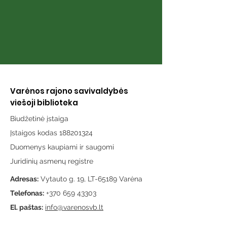
Varėnos rajono savivaldybės
viešoji biblioteka
Biudžetinė įstaiga
Įstaigos kodas 188201324
Duomenys kaupiami ir saugomi
Juridinių asmenų registre
Adresas:
Vytauto g. 19, LT-65189 Varėna
Telefonas:
+370 659 43303
El. paštas:
info@varenosvb.lt