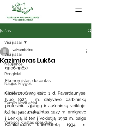
Įrašas
Visi įrašai
vaivamiskine
Visi įrašai
Kazimieras Lukša
Naujienos
(1906-1983)
Renginiai
Ekonomistas, docentas. 
Naujos knygos
Gimė 1906 m. kovo 1 d. Pavardaunyse. 
Naujienos ir renginiai
Nuo 1923  m. dalyvavo darbininkų 
Žymūs kraštiečiai
profesinių sąjungų ir aušrininkų veikloje. 
Už tai 1924 m. kalintas. 1927 m. emigravo 
Kraštotyros darbai
į Lenkiją, iš ten į Vokietiją. 1932 m. baigė 
Varėnos kraštas spaudoje
Karaliaučiaus universitetą. 1934 m. 