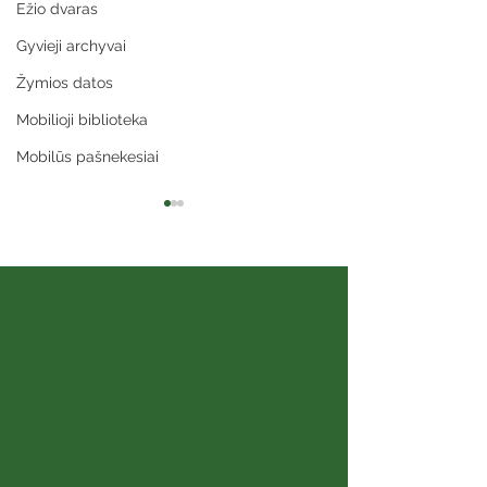
Ežio dvaras
Gyvieji archyvai
Žymios datos
Mobilioji biblioteka
Mobilūs pašnekesiai
Vidas Abromaitis
Petras Gedim
Adlys