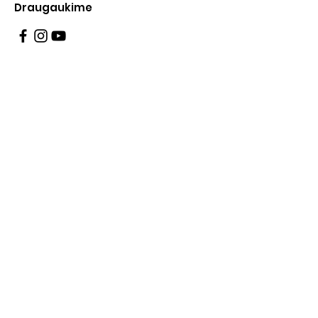
Draugaukime
Informacija
Apie mus
Administracinė informacija
Teisinė informacija
Korupcijos prevencija
Atviri duomenys
Konsultavimasis su visuomene
Asmens duomenų apsauga
Pranešėjų apsauga
Privatumo politika
Darbo laikas