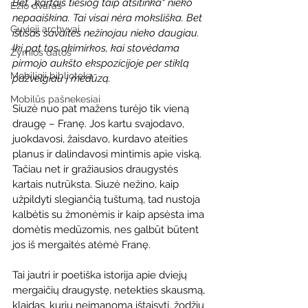
Bet „kartais tiesiog taip atsitinka“ nieko 
Ežio dvaras
nepaaiškina. Tai visai nėra moksliška. Bet 
Gyvieji archyvai
ištisas savaites nežinojau nieko daugiau.
Iki pat tos akimirkos, kai stovėdama 
Žymios datos
pirmojo aukšto ekspozicijoje per stiklą 
Mobilioji biblioteka
pažvelgiau į medūzą.
Mobilūs pašnekesiai
Siuzė nuo pat mažens turėjo tik vieną 
draugę – Franę. Jos kartu svajodavo, 
juokdavosi, žaisdavo, kurdavo ateities 
planus ir dalindavosi mintimis apie viską. 
Tačiau net ir gražiausios draugystės 
kartais nutrūksta. Siuzė nežino, kaip 
užpildyti slegiančią tuštumą, tad nustoja 
kalbėtis su žmonėmis ir kaip apsėsta ima 
domėtis medūzomis, nes galbūt būtent 
jos iš mergaitės atėmė Franę.
Tai jautri ir poetiška istorija apie dviejų 
mergaičių draugystę, netekties skausmą, 
klaidas, kurių neįmanoma ištaisyti, žodžių 