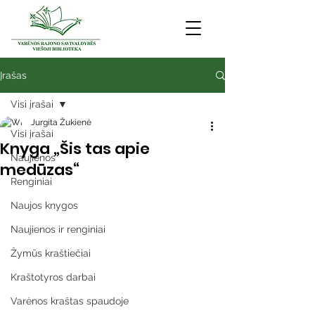
Įrašas
Visi įrašai
Jurgita Žukienė
Visi įrašai
Knyga „Šis tas apie
Naujienos
medūzas“
Renginiai
Naujos knygos
Naujienos ir renginiai
Žymūs kraštiečiai
Kraštotyros darbai
Varėnos kraštas spaudoje