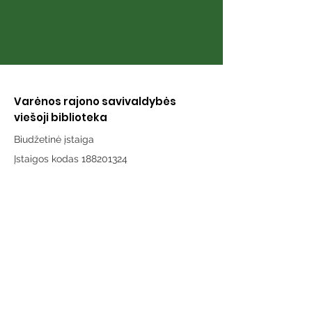
Varėnos rajono savivaldybės
viešoji biblioteka
Biudžetinė įstaiga
Įstaigos kodas 188201324
Duomenys kaupiami ir saugomi
Juridinių asmenų registre
Adresas:
Vytauto g. 19, LT-65189 Varėna
Telefonas:
+370 659 43303
El. paštas:
info@varenosvb.lt
Draugaukime