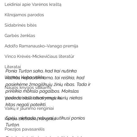
Leidiniai apie Varėnos kraštą
Kilnojamos parodos
Sidabrinės bitės
Garbės ženklas
Adolfo Ramanausko–Vanago premija
Vinco Krėvės-Mickevičiaus literatūr
Literatai
Ponia Turton sako, kad kai nutinka 
Literatų klubo veikla
kažkas nepaaiškinamo, tai reiškia, kad 
pasiekėme žmogiškųjų žinių ribas. Tada ir 
Naujos knygos vaikams
prireikia mokslo pagalbos. Mokslas 
padeda rasti atsakymus, kurių niekas 
Varėnos bibliotekos renginiai
kitas negali pateikti.
Vaikų ir jaunimo renginiai
Spėju, niekada nebuvai sutikusi ponios 
Kaimo bibliotekų renginiai
Turton.
Poezijos pavasarėlis