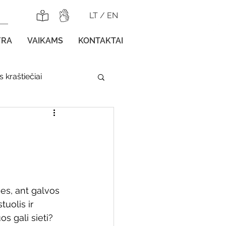
LT
/
EN
YRA
VAIKAMS
KONTAKTAI
 kraštiečiai
lnojamos parodos
es, ant galvos 
gos vaikams
uolis ir 
os gali sieti?