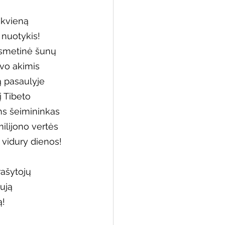
kvieną 
 nuotykis!
asmetinė šunų 
 biblioteka
avo akimis 
ą pasaulyje 
į Tibeto 
ns šeimininkas 
milijono vertės 
 vidury dienos!
ašytojų 
ują 
ą!