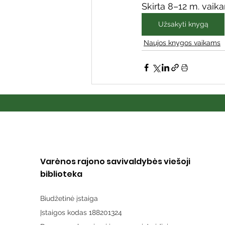
Skirta 8–12 m. vaik
Užsakyti knygą
Naujos knygos vaikams
Varėnos rajono savivaldybės viešoji
biblioteka
Biudžetinė įstaiga
Įstaigos kodas 188201324