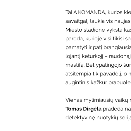
Vaikų ir jaunimo renginiai
Kaimo bibliotekų renginiai
Tai A KOMANDA, kurios kie
savaitgalį laukia vis naujas
Miesto stadione vyksta k
 dvaras
Gyvieji archyvai
Žymios datos
Mobilioji
paroda, kurioje visi tikisi s
pamatyti ir patį brangiausi
lojantį keturkojį – raudonąj
mastifą. Bet ypatingojo šu
atsitempia tik pavadėlį, o 
augintinis kažkur prapuolė
Vienas mylimiausių vaikų r
Tomas Dirgėla
 pradeda na
detektyvinę nuotykių serij