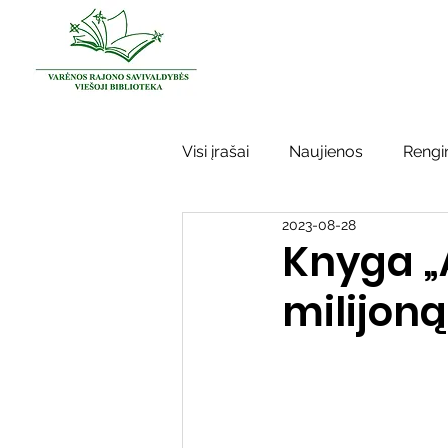
Visi įrašai
Naujienos
Rengin
2023-08-28
Kraštotyros darbai
Varėno
Knyga „
milijoną
Sidabrinės bitės
Garbės ž
Vinco Krėvės-Mickevičiaus lite