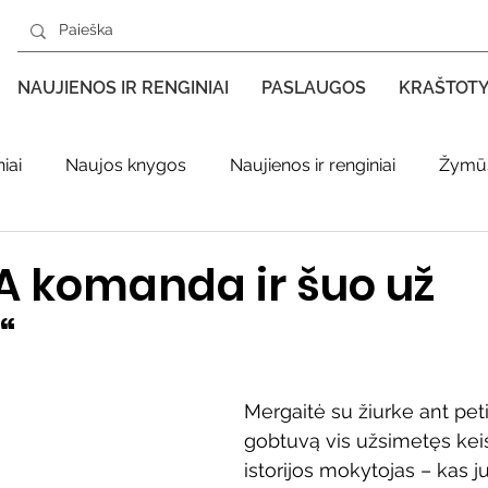
NAUJIENOS IR RENGINIAI
PASLAUGOS
KRAŠTOT
iai
Naujos knygos
Naujienos ir renginiai
Žymūs
s kraštas spaudoje
Leidiniai apie Varėnos kraštą
Ki
A komanda ir šuo už
“
enklas
Adolfo Ramanausko–Vanago premija
Mergaitė su žiurke ant peti
ratūr
Literatai
Literatų klubo veikla
Naujos kny
gobtuvą vis užsimetęs keist
istorijos mokytojas – kas ju