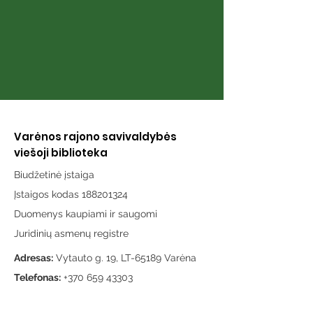
Varėnos rajono savivaldybės
viešoji biblioteka
Biudžetinė įstaiga
Įstaigos kodas 188201324
Duomenys kaupiami ir saugomi
Juridinių asmenų registre
Adresas:
Vytauto g. 19, LT-65189 Varėna
Telefonas:
+370 659 43303
El. paštas:
info@varenosvb.lt