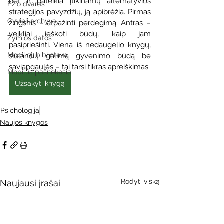
bet ir pateikia įtikinamų alternatyvios 
Ežio dvaras
strategijos pavyzdžių, ją apibrėžia. Pirmas 
Gyvieji archyvai
žingsnis – atpažinti perdegimą. Antras – 
veikliai ieškoti būdų, kaip jam 
Žymios datos
pasipriešinti. Viena iš nedaugelio knygų, 
Mobilioji biblioteka
siūlančių galimą gyvenimo būdą be 
saviapgaulės – tai tarsi tikras apreiškimas
Mobilūs pašnekesiai
Užsakyti knygą
Psichologija
Naujos knygos
Rodyti viską
Naujausi įrašai