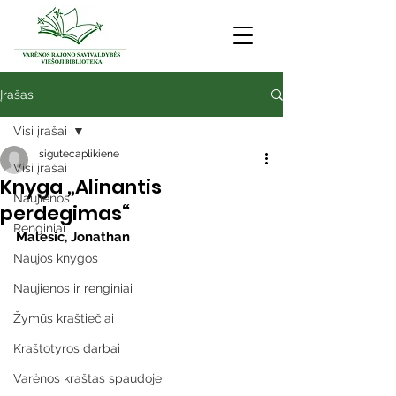
Įrašas
Visi įrašai
sigutecaplikiene
Visi įrašai
Knyga „Alinantis
Naujienos
perdegimas“
Renginiai
Malesic, Jonathan
Naujos knygos
Naujienos ir renginiai
Žymūs kraštiečiai
Kraštotyros darbai
Varėnos kraštas spaudoje