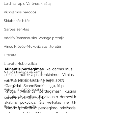
Leidiniai apie Varėnos kraštą
Kilnojamos parodos
Sidabrinės bitės
Garbės ženklas
Adolfo Ramanausko–Vanago premija
Vinco Krėvės-Mickevičiaus literatūr
Literatai
Literatų klubo veikla
Alinantis perdegimas
 : kai darbas mus 
Naujos knygos vaikams
sekina ir neteikia pasitenkinimo.– Vilnius 
[i.e. Klaipėda] : Liūtai ne avys, 2023 
Varėnos bibliotekos renginiai
(Gargždai : ScandBook). – 351, [1] p.
Vaikų ir jaunimo renginiai
Knyga „Alinantis perdegimas“ kupina 
atjautos ir ironijos. Ji prikausto dėmesį ir 
Kaimo bibliotekų renginiai
skatina pokyčius. Šis veikalas ne tik 
Poezijos pavasarėlis
nurodo profesinio perdegimo priežastis, 