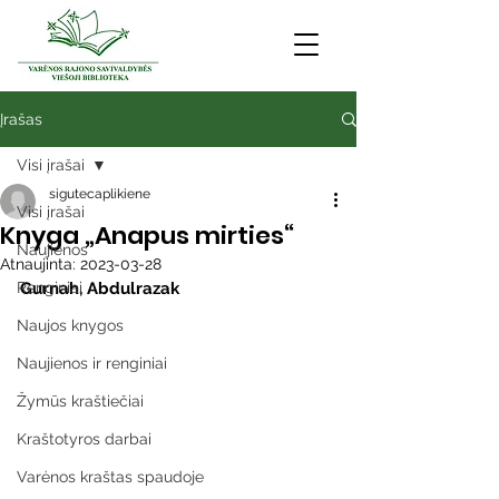
Įrašas
Visi įrašai
sigutecaplikiene
Visi įrašai
Knyga „Anapus mirties“
Naujienos
Atnaujinta:
2023-03-28
Renginiai
Gurnah, Abdulrazak
Naujos knygos
Naujienos ir renginiai
Žymūs kraštiečiai
Kraštotyros darbai
Varėnos kraštas spaudoje