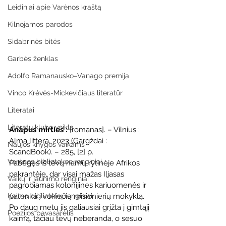
Leidiniai apie Varėnos kraštą
Kilnojamos parodos
Sidabrinės bitės
Garbės ženklas
Adolfo Ramanausko–Vanago premija
Vinco Krėvės-Mickevičiaus literatūr
Literatai
Literatų klubo veikla
Anapus mirties : 
[romanas]. – Vilnius : 
Alma littera, 2023 (Gargždai : 
Naujos knygos vaikams
ScandBook). – 285, [2] p.
Varėnos bibliotekos renginiai
Pabėgęs iš tėvų namų rytinėje Afrikos 
pakrantėje, dar visai mažas Iljasas 
Vaikų ir jaunimo renginiai
pagrobiamas kolonijinės kariuomenės ir 
patenka į vokiečių misionierių mokyklą. 
Kaimo bibliotekų renginiai
Po daug metų jis galiausiai grįžta į gimtąjį 
Poezijos pavasarėlis
kaimą, tačiau tėvų neberanda, o sesuo 