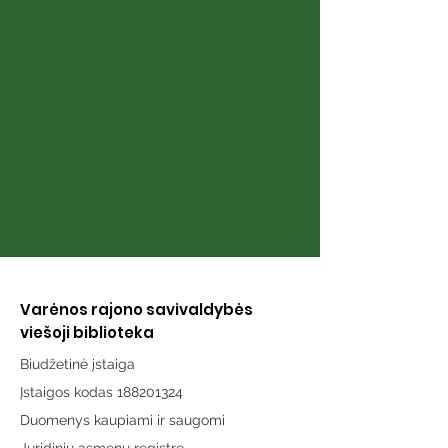
Knyga „Širdies
Knyga „Atmint
puslapiai“
karai“
Varėnos rajono savivaldybės
viešoji biblioteka
Biudžetinė įstaiga
Įstaigos kodas 188201324
Duomenys kaupiami ir saugomi