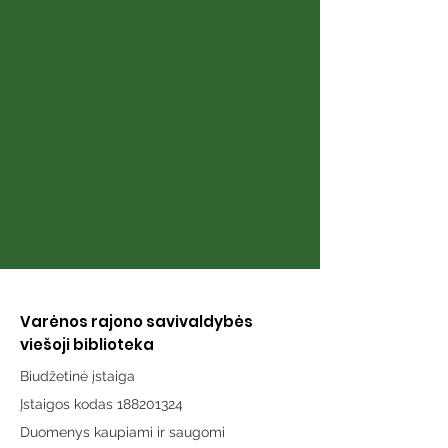
Knyga „Širdies
Knyga „Atmint
puslapiai“
karai“
Varėnos rajono savivaldybės
viešoji biblioteka
Biudžetinė įstaiga
Įstaigos kodas 188201324
Duomenys kaupiami ir saugomi