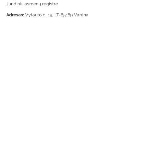
Juridinių asmenų registre
Adresas:
Vytauto g. 19, LT-65189 Varėna
Telefonas:
+370 659 43303
El. paštas:
info@varenosvb.lt
Draugaukime
Informacija
Apie mus
Administracinė informacija
Teisinė informacija
Korupcijos prevencija
Atviri duomenys
Konsultavimasis su visuomene