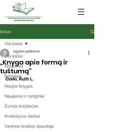
Įrašas
Visi įrašai
sigutecaplikiene
Visi įrašai
„Knyga apie formą ir
Naujienos
tuštumą“
Renginiai
Ozeki, Ruth L.
Naujos knygos
Naujienos ir renginiai
Žymūs kraštiečiai
Kraštotyros darbai
Varėnos kraštas spaudoje