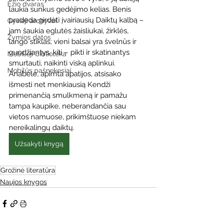
Ežio dvaras
laukia sunkus gedėjimo kelias. Benis 
pradeda girdėti įvairiausių Daiktų kalbą – 
Gyvieji archyvai
jam šaukia eglutės žaisliukai, žirklės, 
Žymios datos
lango stiklas; vieni balsai yra švelnūs ir 
guodžiantys, kiti – pikti ir skatinantys 
Mobilioji biblioteka
smurtauti, naikinti viską aplinkui. 
Mobilūs pašnekesiai
Anabelė, apimta apatijos, atsisako 
išmesti net menkiausią Kendži 
primenančią smulkmeną ir pamažu 
tampa kaupike, neberandančia sau 
vietos namuose, prikimštuose niekam 
nereikalingų daiktų.
Užsakyti knygą
Grožinė literatūra
Naujos knygos