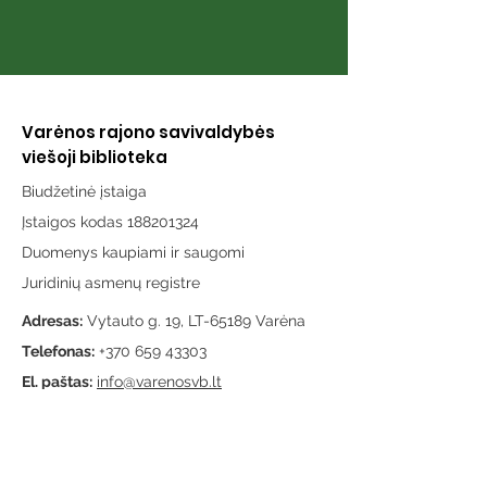
Varėnos rajono savivaldybės
viešoji biblioteka
Biudžetinė įstaiga
Įstaigos kodas 188201324
Duomenys kaupiami ir saugomi
Juridinių asmenų registre
Adresas:
Vytauto g. 19, LT-65189 Varėna
Telefonas:
+370 659 43303
El. paštas:
info@varenosvb.lt
Draugaukime