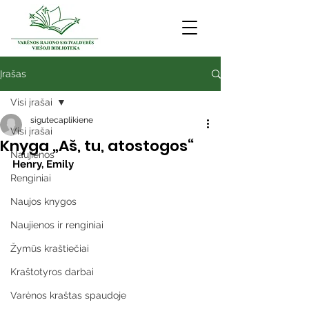
Įrašas
Visi įrašai
sigutecaplikiene
Visi įrašai
Knyga „Aš, tu, atostogos“
Naujienos
Henry, Emily
Renginiai
Naujos knygos
Naujienos ir renginiai
Žymūs kraštiečiai
Kraštotyros darbai
Varėnos kraštas spaudoje