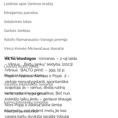
Leidiniai apie Varėnos kraštą
Kilnojamos parodos
Sidabrinės bitės
Garbės ženklas
Adolfo Ramanausko–Vanago premija
Vinco Krėvės-Mickevičiaus literatūr
Literatai
Aš, tu, atostogos
 : romanas. – 2-oji laida. 
– Vilnius : „Baltų lankų“ leidyba, [2023] 
Literatų klubo veikla
(Vilnius : BALTO print). – 399, [1] p.
Naujos knygos vaikams
Popė ir Aleksas. Aleksas ir Popė. Ji – 
vietoje nenustygstanti, spontaniška 
Varėnos bibliotekos renginiai
svajotoja, jis – ramus, sėslią rutiną 
vertinantis knygų graužikas. Bet nuo 
Vaikų ir jaunimo renginiai
koledžo laikų jiedu – geriausi draugai. 
Kaimo bibliotekų renginiai
Nors Popę ir Aleksą skiria šimtai 
kilometrų, net dešimt metų jie kas 
Poezijos pavasarėlis
vasarą kartu išvyksta savaitę tobulai 