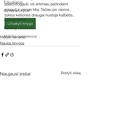
Ežio dvaras
paatostogauti, vis artimiau pažindami 
pasaulį ir vienas kitą. Tačiau po vienos 
Gyvieji archyvai
tokios kelionės draugai nustoja kalbėtis...
Žymios datos
Užsakyti knygą
Mobilioji biblioteka
Mobilūs pašnekesiai
Meilės romanai
Naujos knygos
Rodyti viską
Naujausi įrašai