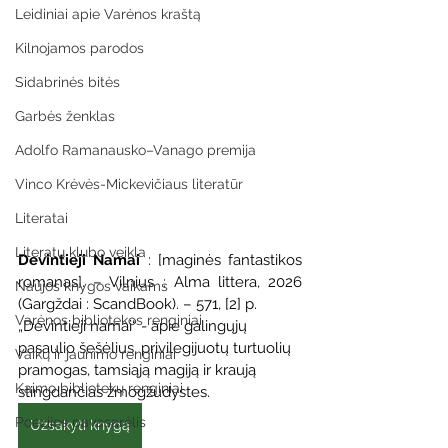
Leidiniai apie Varėnos kraštą
Kilnojamos parodos
Sidabrinės bitės
Garbės ženklas
Adolfo Ramanausko–Vanago premija
Vinco Krėvės-Mickevičiaus literatūr
Literatai
Literatų klubo veikla
Devintieji Namai
 : [maginės fantastikos 
romanas]. – Vilnius : Alma littera, 2026 
Naujos knygos vaikams
(Gargždai : ScandBook). – 571, [2] p.
Varėnos bibliotekos renginiai
„Devintieji namai“ - apie galingųjų 
pasaulio šešėlius, privilegijuotų turtuolių 
Vaikų ir jaunimo renginiai
pramogas, tamsiąją magiją ir kraują 
Kaimo bibliotekų renginiai
stingdančias žmogžudystes.
Poezijos pavasarėlis
Užsakyti knygą