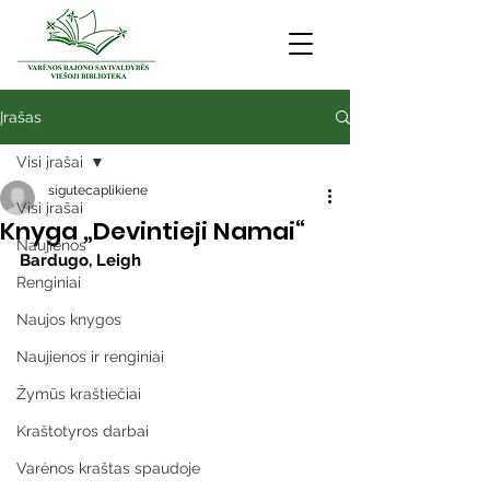
Įrašas
Visi įrašai
sigutecaplikiene
Visi įrašai
Knyga „Devintieji Namai“
Naujienos
Bardugo, Leigh
Renginiai
Naujos knygos
Naujienos ir renginiai
Žymūs kraštiečiai
Kraštotyros darbai
Varėnos kraštas spaudoje