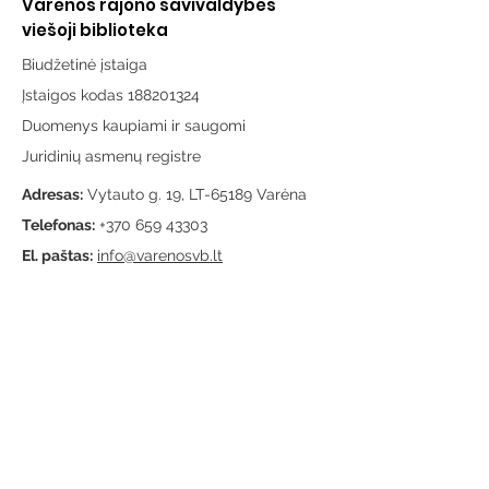
Varėnos rajono savivaldybės
viešoji biblioteka
Biudžetinė įstaiga
Įstaigos kodas 188201324
Duomenys kaupiami ir saugomi
Juridinių asmenų registre
Adresas:
Vytauto g. 19, LT-65189 Varėna
Telefonas:
+370 659 43303
El. paštas:
info@varenosvb.lt
Draugaukime
Informacija
Apie mus