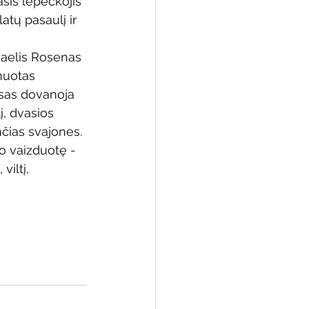
sis lepečkojis 
platų pasaulį ir 
aelis Rosenas 
 biblioteka
nuotas 
usas dovanoja 
į, dvasios 
nčias svajones.
o vaizduotę - 
viltį, 