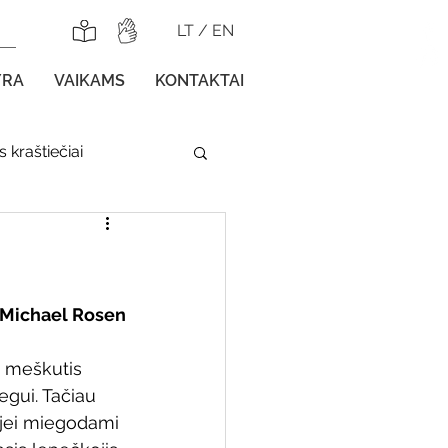
LT
/
EN
YRA
VAIKAMS
KONTAKTAI
 kraštiečiai
lnojamos parodos
Michael Rosen
 meškutis 
gos vaikams
egui. Tačiau 
 jei miegodami 