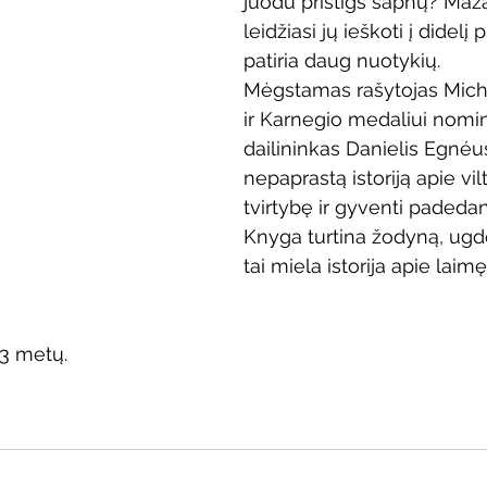
juodu pristigs sapnų? Maža
Vaikų ir jaunimo renginiai
Kaimo bibliotekų renginiai
leidžiasi jų ieškoti į didelį 
patiria daug nuotykių.
Mėgstamas rašytojas Mich
 dvaras
Gyvieji archyvai
Žymios datos
Mobilioji
ir Karnegio medaliui nomi
dailininkas Danielis Egné
nepaprastą istoriją apie vilt
tvirtybę ir gyventi padeda
Knyga turtina žodyną, ugd
tai miela istorija apie laimę, 
 3 metų.