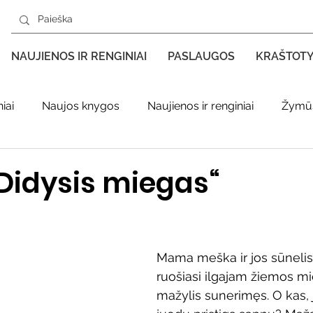
NAUJIENOS IR RENGINIAI
PASLAUGOS
KRAŠTOT
iai
Naujos knygos
Naujienos ir renginiai
Žymūs
s kraštas spaudoje
Leidiniai apie Varėnos kraštą
Ki
Didysis miegas“
enklas
Adolfo Ramanausko–Vanago premija
Mama meška ir jos sūnelis
ratūr
Literatai
Literatų klubo veikla
Naujos kny
ruošiasi ilgajam žiemos mi
mažylis sunerimęs. O kas,