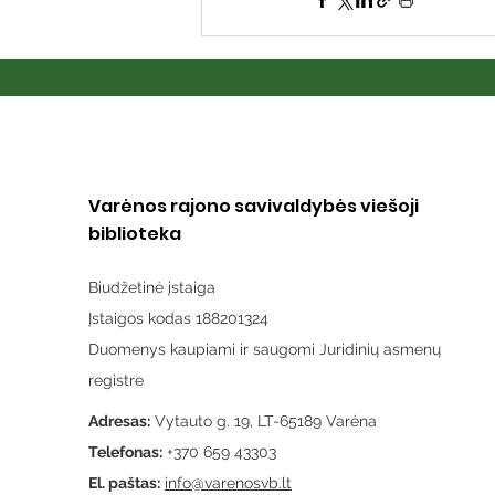
Varėnos rajono savivaldybės viešoji
biblioteka
Biudžetinė įstaiga
Įstaigos kodas 188201324
Duomenys kaupiami ir saugomi Juridinių asmenų
registre
Adresas:
Vytauto g. 19, LT-65189 Varėna
Telefonas:
+370 659 43303
El. paštas:
info@varenosvb.lt