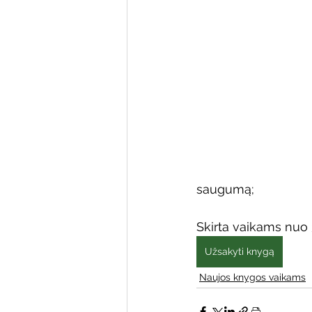
Varėnos bibliotekos renginiai
Poezijos pavasarėlis
Ežio
Mobilūs pašnekesiai
saugumą;
Skirta vaikams nuo
Užsakyti knygą
Naujos knygos vaikams