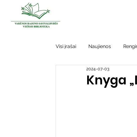
Visi įrašai
Naujienos
Rengin
2024-07-03
Kraštotyros darbai
Varėno
Knyga „
Sidabrinės bitės
Garbės ž
Vinco Krėvės-Mickevičiaus lite