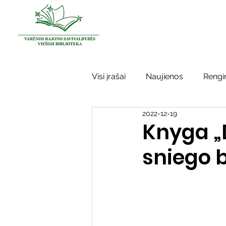
Visi įrašai
Naujienos
Rengin
2022-12-19
Kraštotyros darbai
Varėno
Knyga „
sniego b
Sidabrinės bitės
Garbės ž
Vinco Krėvės-Mickevičiaus lite