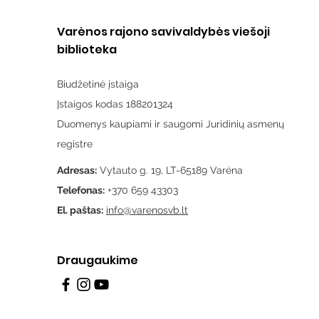
Varėnos rajono savivaldybės viešoji
biblioteka
Biudžetinė įstaiga
Įstaigos kodas 188201324
Duomenys kaupiami ir saugomi Juridinių asmenų
registre
Adresas:
Vytauto g. 19, LT-65189 Varėna
Telefonas:
+370 659 43303
El. paštas:
info@varenosvb.lt
Draugaukime