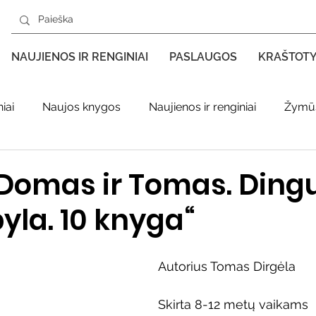
NAUJIENOS IR RENGINIAI
PASLAUGOS
KRAŠTOT
iai
Naujos knygos
Naujienos ir renginiai
Žymūs
s kraštas spaudoje
Leidiniai apie Varėnos kraštą
Ki
Domas ir Tomas. Ding
yla. 10 knyga“
enklas
Adolfo Ramanausko–Vanago premija
Autorius Tomas Dirgėla
ratūr
Literatai
Literatų klubo veikla
Naujos kny
Skirta 8-12 metų vaikams