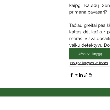
kaipgi Kalėdų Sene
primena pavasarį?
Tačiau greitai paaišk
kaltas dėl kažkur p
meras Visvaldošaiti
vaikų detektyvų Dom
Užsakyti knygą
Naujos knygos vaikams