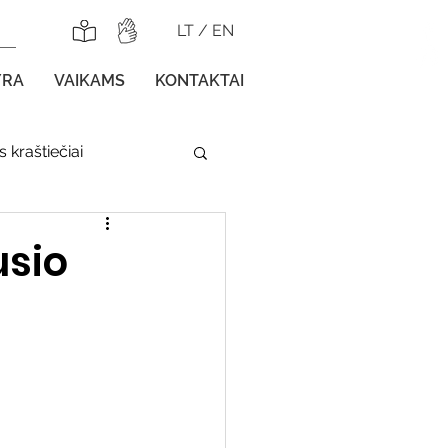
LT
/
EN
YRA
VAIKAMS
KONTAKTAI
 kraštiečiai
lnojamos parodos
usio
gos vaikams