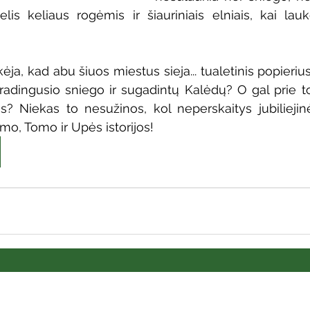
lis keliaus rogėmis ir šiauriniais elniais, kai lau
ėja, kad abu šiuos miestus sieja... tualetinis popierius! 
radingusio sniego ir sugadintų Kalėdų? O gal prie to
s? Niekas to nesužinos, kol neperskaitys jubiliejin
o, Tomo ir Upės istorijos!