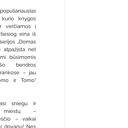
opuliariausias 
, kurio knygos 
ir verčiamos į 
 biblioteka
tiesiog eina iš 
serijos „Domas 
 atpažįsta net 
omi būsimomis 
šo bendros 
 rankose – jau 
Domo ir Tomo" 
asi sniegu ir 
 miestų – 
sčio – vaikai 
ei dovanų! Nes 