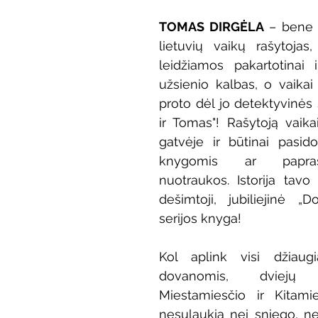
Vaikų ir jaunimo renginiai
Kaimo bibliotekų renginiai
TOMAS DIRGĖLA
 – bene p
lietuvių vaikų rašytojas
leidžiamos pakartotinai 
 dvaras
Gyvieji archyvai
Žymios datos
Mobilioji
užsienio kalbas, o vaikai 
proto dėl jo detektyvinės 
ir Tomas"! Rašytoją vaikai
gatvėje ir būtinai pasid
knygomis ar papra
nuotraukos. Istorija tavo
dešimtoji, jubiliejinė „
serijos knyga!
Kol aplink visi džiaugi
dovanomis, dviejų
Miestamiesčio ir Kitamie
nesulaukia nei sniego, n