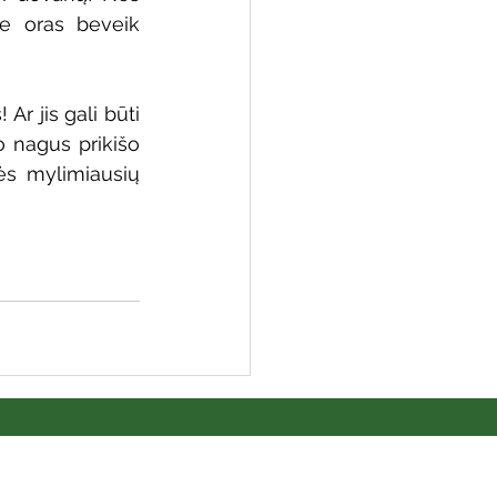
ke oras beveik 
Ar jis gali būti 
 nagus prikišo 
ės mylimiausių 