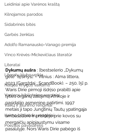
Leidiniai apie Varėnos kraštą
Kilnojamos parodos
Sidabrinės bitės
Garbės ženklas
Adolfo Ramanausko–Vanago premija
Vinco Krėvės-Mickevičiaus literatūr
Literatai
Dykumų aušra 
: [bestselerio „Dykumų 
Literatų klubo veikla
gėlė“ tęsinys]. – Vilnius : Alma littera, 
2023 (Gargždai : ScandBook). – 250, [5] p.
Naujos knygos vaikams
Waris Dirie pirmoji išdrįso prabilti apie 
Varėnos bibliotekos renginiai
lyties organų žalojimą Afrikoje ir 
pasidalijo asmenine patirtimi. 1997 
Vaikų ir jaunimo renginiai
metais ji tapo Jungtinių Tautų ypatingąja 
Kaimo bibliotekų renginiai
ambasadore ir prisidėjo prie kovos su 
mergaičių apipjaustymu visame 
Poezijos pavasarėlis
pasaulyje. Nors Waris Dirie pabėgo iš 