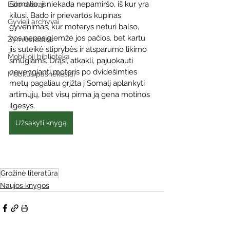
Somalio, ji niekada nepamiršo, iš kur yra 
Ežio dvaras
kilusi. Bado ir prievartos kupinas 
Gyvieji archyvai
gyvenimas, kur moterys neturi balso, 
vos nepasiglemžė jos pačios, bet kartu 
Žymios datos
jis suteikė stiprybės ir atsparumo likimo 
Mobilioji biblioteka
smūgiams. Drąsi, atkakli, pajuokauti 
nevengianti moteris po dvidešimties 
Mobilūs pašnekesiai
metų pagaliau grįžta į Somalį aplankyti 
artimųjų, bet visų pirma ją gena motinos 
ilgesys.
Užsakyti knygą
Grožinė literatūra
Naujos knygos