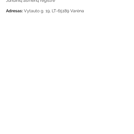
Juridinių asmenų registre
Adresas:
Vytauto g. 19, LT-65189 Varėna
Telefonas:
+370 659 43303
El. paštas:
info@varenosvb.lt
Draugaukime
Informacija
Apie mus
Administracinė informacija
Teisinė informacija
Korupcijos prevencija
Atviri duomenys
Konsultavimasis su visuomene