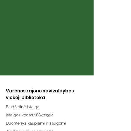
Knyga „Širdies
Knyga „Atmint
puslapiai“
karai“
Varėnos rajono savivaldybės
viešoji biblioteka
Biudžetinė įstaiga
Įstaigos kodas 188201324
Duomenys kaupiami ir saugomi