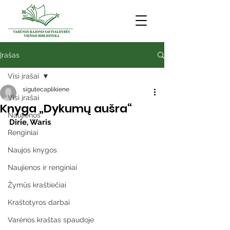
Įrašas
Visi įrašai
sigutecaplikiene
Visi įrašai
Knyga „Dykumų aušra“
Naujienos
Dirie, Waris
Renginiai
Naujos knygos
Naujienos ir renginiai
Žymūs kraštiečiai
Kraštotyros darbai
Varėnos kraštas spaudoje