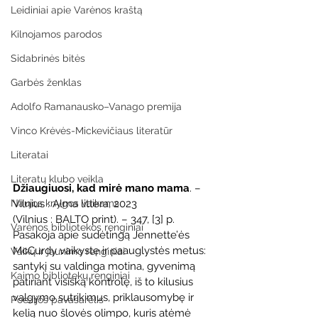
Leidiniai apie Varėnos kraštą
Kilnojamos parodos
Sidabrinės bitės
Garbės ženklas
Adolfo Ramanausko–Vanago premija
Vinco Krėvės-Mickevičiaus literatūr
Literatai
Literatų klubo veikla
Džiaugiuosi, kad mirė mano mama
. – 
Vilnius : Alma littera, 2023 
Naujos knygos vaikams
(Vilnius : BALTO print). – 347, [3] p. 
Varėnos bibliotekos renginiai
Pasakoja apie sudėtingą Jennette’ės 
McCurdy vaikystę ir paauglystės metus: 
Vaikų ir jaunimo renginiai
santykį su valdinga motina, gyvenimą 
Kaimo bibliotekų renginiai
patiriant visišką kontrolę, iš to kilusius 
valgymo sutrikimus, priklausomybę ir 
Poezijos pavasarėlis
kelią nuo šlovės olimpo, kuris atėmė 