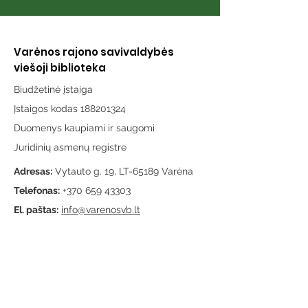
Varėnos rajono savivaldybės
viešoji biblioteka
Biudžetinė įstaiga
Įstaigos kodas 188201324
Duomenys kaupiami ir saugomi
Juridinių asmenų registre
Adresas:
Vytauto g. 19, LT-65189 Varėna
Telefonas:
+370 659 43303
El. paštas:
info@varenosvb.lt
Draugaukime