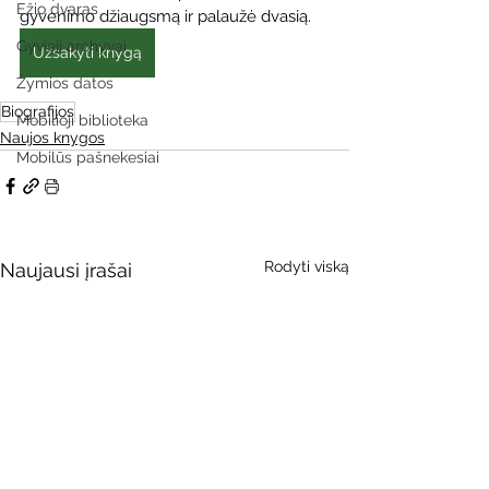
Ežio dvaras
gyvenimo džiaugsmą ir palaužė dvasią.
Gyvieji archyvai
Užsakyti knygą
Žymios datos
Biografijos
Mobilioji biblioteka
Naujos knygos
Mobilūs pašnekesiai
Rodyti viską
Naujausi įrašai