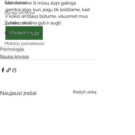
Ežio dvaras
kiekviename iš mūsų slypi galinga 
gamtos jėga, kuri, jeigu tik leidžiame, kad 
Gyvieji archyvai
ir kokio amžiaus būtume, visuomet mus 
palaiko, skatina gyti ir augti.
Žymios datos
Užsakyti knygą
Mobilioji biblioteka
Mobilūs pašnekesiai
Psichologija
Naujos knygos
Rodyti viską
Naujausi įrašai