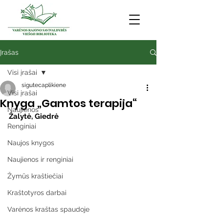
Įrašas
Visi įrašai
sigutecaplikiene
Visi įrašai
Knyga „Gamtos terapija“
Naujienos
Žalytė, Giedrė
Renginiai
Naujos knygos
Naujienos ir renginiai
Žymūs kraštiečiai
Kraštotyros darbai
Varėnos kraštas spaudoje