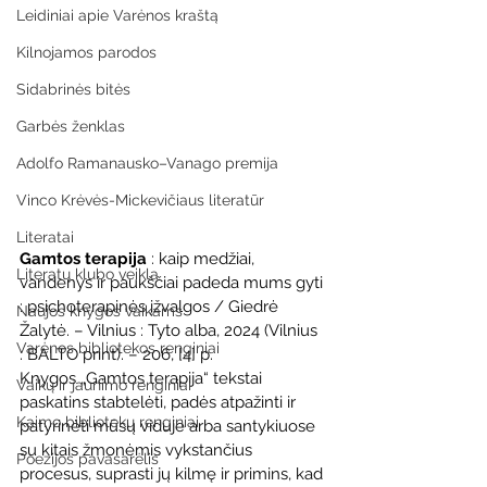
Leidiniai apie Varėnos kraštą
Kilnojamos parodos
Sidabrinės bitės
Garbės ženklas
Adolfo Ramanausko–Vanago premija
Vinco Krėvės-Mickevičiaus literatūr
Literatai
Gamtos terapija
 : kaip medžiai, 
Literatų klubo veikla
vandenys ir paukščiai padeda mums gyti 
: psichoterapinės įžvalgos / Giedrė 
Naujos knygos vaikams
Žalytė. – Vilnius : Tyto alba, 2024 (Vilnius 
Varėnos bibliotekos renginiai
: BALTO print). – 206, [4] p.
Knygos „Gamtos terapija“ tekstai 
Vaikų ir jaunimo renginiai
paskatins stabtelėti, padės atpažinti ir 
Kaimo bibliotekų renginiai
patyrinėti mūsų viduje arba santykiuose 
su kitais žmonėmis vykstančius 
Poezijos pavasarėlis
procesus, suprasti jų kilmę ir primins, kad 