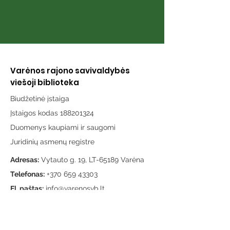
Varėnos rajono savivaldybės
viešoji biblioteka
Biudžetinė įstaiga
Įstaigos kodas 188201324
Duomenys kaupiami ir saugomi
Juridinių asmenų registre
Adresas:
Vytauto g. 19, LT-65189 Varėna
Telefonas:
+370 659 43303
El. paštas:
info@varenosvb.lt
Draugaukime