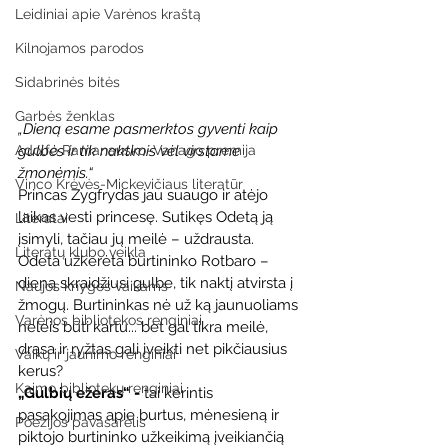
Leidiniai apie Varėnos kraštą
Kilnojamos parodos
Sidabrinės bitės
Garbės ženklas
„Dieną esame pasmerktos gyventi kaip 
Adolfo Ramanausko–Vanago premija
gulbės ir tik naktimis vėl virstame 
žmonėmis.“
Vinco Krėvės-Mickevičiaus literatūr
Princas Zygfrydas jau suaugo ir atėjo 
laikas vesti princesę. Sutikęs Odetą ją 
Literatai
įsimyli, tačiau jų meilė – uždrausta. 
Literatų klubo veikla
Odeta užkerėta burtininko Rotbaro – 
dieną skraidžiusi gulbe, tik naktį atvirsta į 
Naujos knygos vaikams
žmogų. Burtininkas nė už ką jaunuoliams 
Varėnos bibliotekos renginiai
neleis būti kartu... bet gal tikra meilė, 
drąsa ir ryžtas gali įveikti net pikčiausius 
Vaikų ir jaunimo renginiai
kerus?
Kaimo bibliotekų renginiai
„Gulbių ežeras“ -
 tai kerintis 
pasakojimas apie burtus, mėnesieną ir 
Poezijos pavasarėlis
piktojo burtininko užkeikimą įveikiančią 