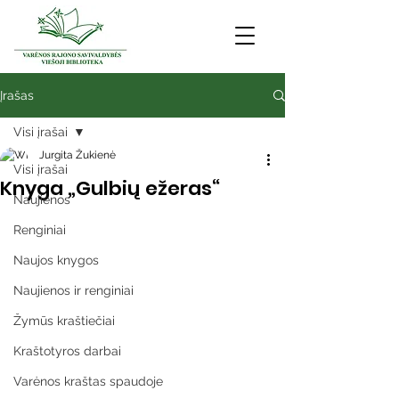
Įrašas
Visi įrašai
Jurgita Žukienė
Visi įrašai
Knyga „Gulbių ežeras“
Naujienos
Renginiai
Naujos knygos
Naujienos ir renginiai
Žymūs kraštiečiai
Kraštotyros darbai
Varėnos kraštas spaudoje