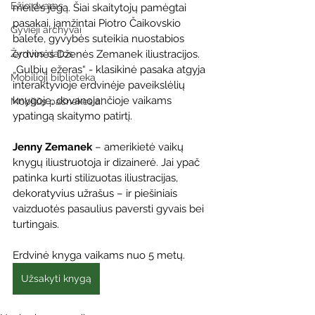
Ežio dvaras
meilės jėgą. Šiai skaitytojų pamėgtai 
pasakai, įamžintai Piotro Čaikovskio 
Gyvieji archyvai
balete, gyvybės suteikia nuostabios 
Žymios datos
erdvinės Dženės Zemanek iliustracijos.
„Gulbių ežeras“ - klasikinė pasaka atgyja 
Mobilioji biblioteka
interaktyvioje erdvinėje paveikslėlių 
knygoje, dovanojančioje vaikams 
Mobilūs pašnekesiai
ypatingą skaitymo patirtį.
Jenny Zemanek
 – amerikietė vaikų 
knygų iliustruotoja ir dizainerė. Jai ypač 
patinka kurti stilizuotas iliustracijas, 
dekoratyvius užrašus – ir piešiniais 
vaizduotės pasaulius paversti gyvais bei 
turtingais.
Erdvinė knyga vaikams nuo 5 metų.
Užsakyti knygą