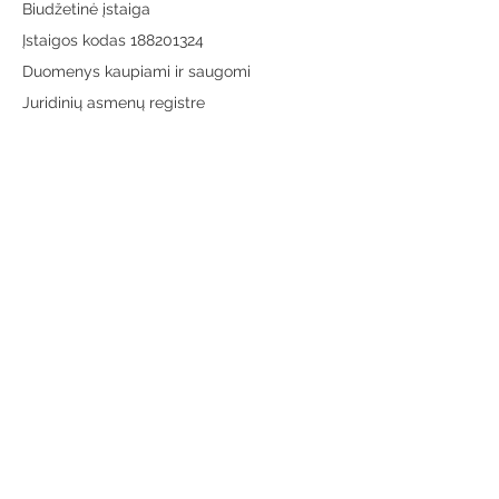
Biudžetinė įstaiga
Įstaigos kodas 188201324
Duomenys kaupiami ir saugomi
Juridinių asmenų registre
Adresas:
Vytauto g. 19, LT-65189 Varėna
Telefonas:
+370 659 43303
El. paštas:
info@varenosvb.lt
Draugaukime
Informacija
Apie mus
Administracinė informacija
Teisinė informacija