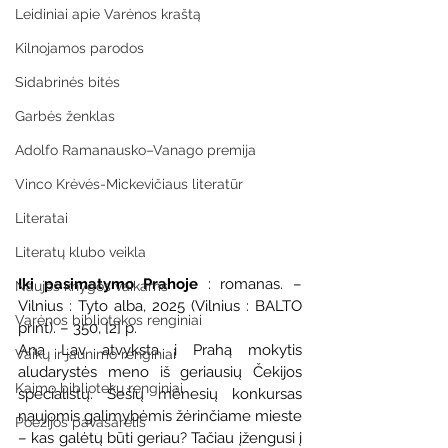
Leidiniai apie Varėnos kraštą
Kilnojamos parodos
Sidabrinės bitės
Garbės ženklas
Adolfo Ramanausko–Vanago premija
Vinco Krėvės-Mickevičiaus literatūr
Literatai
Literatų klubo veikla
Iki pasimatymo Prahoje
 : romanas. – 
Naujos knygos vaikams
Vilnius : Tyto alba, 2025 (Vilnius : BALTO 
Varėnos bibliotekos renginiai
print). – 350, [2] p.
Ana Lav atvyksta į Prahą mokytis 
Vaikų ir jaunimo renginiai
aludarystės meno iš geriausių Čekijos 
Kaimo bibliotekų renginiai
specialistų. Šešių mėnesių konkursas 
naujomis galimybėmis žėrinčiame mieste 
Poezijos pavasarėlis
– kas galėtų būti geriau? Tačiau įžengusi į 