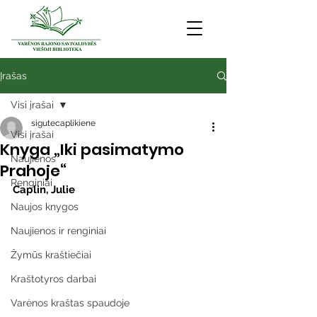
Įrašas
Visi įrašai
sigutecaplikiene
Visi įrašai
Knyga „Iki pasimatymo
Naujienos
Prahoje“
Renginiai
Caplin, Julie
Naujos knygos
Naujienos ir renginiai
Žymūs kraštiečiai
Kraštotyros darbai
Varėnos kraštas spaudoje