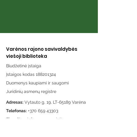
Varėnos rajono savivaldybės
viešoji biblioteka
Biudžetinė įstaiga
Įstaigos kodas 188201324
Duomenys kaupiami ir saugomi
Juridinių asmenų registre
Adresas:
Vytauto g. 19, LT-65189 Varėna
Telefonas:
+370 659 43303
El. paštas:
info@varenosvb.lt
Draugaukime