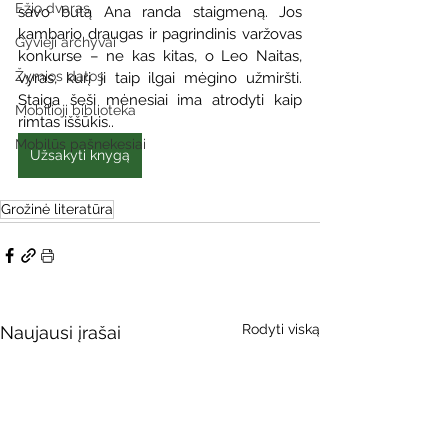
Ežio dvaras
savo butą Ana randa staigmeną. Jos 
kambario draugas ir pagrindinis varžovas 
Gyvieji archyvai
konkurse – ne kas kitas, o Leo Naitas, 
Žymios datos
vyras, kurį ji taip ilgai mėgino užmiršti. 
Staiga šeši mėnesiai ima atrodyti kaip 
Mobilioji biblioteka
rimtas iššūkis..
Mobilūs pašnekesiai
Užsakyti knygą
Grožinė literatūra
Rodyti viską
Naujausi įrašai