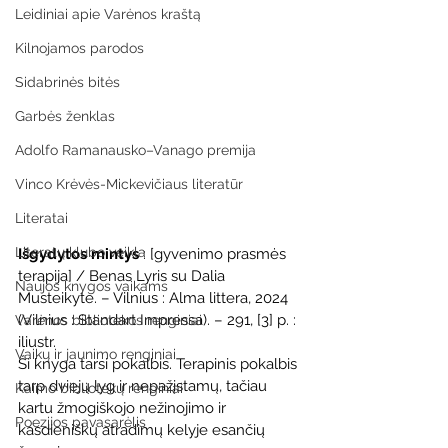
Leidiniai apie Varėnos kraštą
Kilnojamos parodos
Sidabrinės bitės
Garbės ženklas
Adolfo Ramanausko–Vanago premija
Vinco Krėvės-Mickevičiaus literatūr
Literatai
Literatų klubo veikla
Išgydytos mintys
 : [gyvenimo prasmės 
terapija] / Benas Lyris su Dalia 
Naujos knygos vaikams
Musteikyte. – Vilnius : Alma littera, 2024 
(Vilnius : Standart Impressa). – 291, [3] p. : 
Varėnos bibliotekos renginiai
iliustr.
Vaikų ir jaunimo renginiai
Ši knyga tarsi pokalbis. Terapinis pokalbis 
tarp dviejų lyg ir nepažįstamų, tačiau 
Kaimo bibliotekų renginiai
kartu žmogiškojo nežinojimo ir 
Poezijos pavasarėlis
kasdieniškų atradimų kelyje esančių 