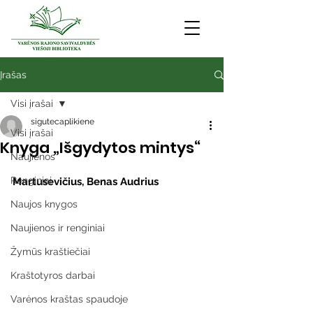
Įrašas
Visi įrašai
sigutecaplikiene
Visi įrašai
Knyga „Išgydytos mintys“
Naujienos
Renginiai
Martusevičius, Benas Audrius
Naujos knygos
Naujienos ir renginiai
Žymūs kraštiečiai
Kraštotyros darbai
Varėnos kraštas spaudoje