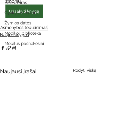
žmonių.
Ežio dvaras
Užsakyti knygą
Gyvieji archyvai
Žymios datos
Asmenybės tobulinimas
Mobilioji biblioteka
Naujos knygos
Mobilūs pašnekesiai
Rodyti viską
Naujausi įrašai