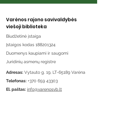
Varėnos rajono savivaldybės
viešoji biblioteka
Biudžetinė įstaiga
Įstaigos kodas 188201324
Duomenys kaupiami ir saugomi
Juridinių asmenų registre
Adresas:
Vytauto g. 19, LT-65189 Varėna
Telefonas:
+370 659 43303
El. paštas:
info@varenosvb.lt
Draugaukime
Informacija