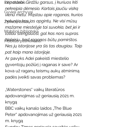
nepastebi. Girdžiu garsus, į kuriuos kiti 
Ežio dvaras
nekreipia dėmesio. Kartais jaučiu viską 
Gyvieji archyvai
vienu metu. Mąstau apie raganas, kurios 
neturėjo kas jas apgintų. Ne visi mūsų 
Žymios datos
mažame miestelyje tai suvokia, bet jei ir 
Mobilioji biblioteka
toliau stengsiuosi, gal kas nors supras. 
Neleisiu, kad raganos būtų pamirštos. 
Mobilūs pašnekesiai
Nes jų istorijose yra šis tas daugiau. Taip 
pat kaip mano istorijoje.
Ar pavyks Adei pakeisti miestelio 
gyventojų požiūrį į raganas ir save? Ar 
kova už raganų teismų aukų atminimą 
padės įveikti savas problemas?
„Waterstones“ vaikų literatūros 
apdovanojimas už geriausią 2021 m. 
knygą
BBC vaikų kanalo laidos „The Blue 
Peter“ apdovanojimas už geriausią 2021 
m. knygą
Sunday Times geriausia savaitės vaikų 