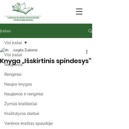
Įrašas
Visi įrašai
Jurgita Žukienė
Visi įrašai
Knyga „Išskirtinis spindesys“
Naujienos
Renginiai
Naujos knygos
Naujienos ir renginiai
Žymūs kraštiečiai
Kraštotyros darbai
Varėnos kraštas spaudoje