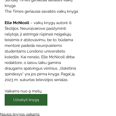
knyga
The Times geriausia savaitės vaikų knyga
Elle McNicoll
 – vaikų knygų autorė iš 
Škotijos. Neuroįvairove pasižyminti 
rašytoja, ji aistringai rūpinasi neįgaliųjų 
teisėmis ir atstovavimu, be to, būdama 
mentorė padeda neuroįvairiems 
studentams Londono universiteto 
koledže. Kai nerašo, Elle McNicoll dirba 
redaktore, o laisvu laiku gamina 
draugams spalvingus vėrinius. „Išskirtinis 
spindesys“ yra jos pirma knyga. Pagal ją 
2023 m. sukurtas televizijos serialas.
Vaikams nuo 9 metų. 
Užsakyti knygą
Naujos knygos vaikams