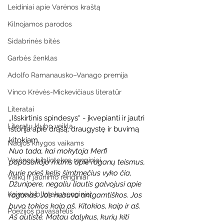
Leidiniai apie Varėnos kraštą
Kilnojamos parodos
Sidabrinės bitės
Garbės ženklas
Adolfo Ramanausko–Vanago premija
Vinco Krėvės-Mickevičiaus literatūr
Literatai
„Išskirtinis spindesys“ - įkvepianti ir jautri 
Literatų klubo veikla
istorija apie drąsą, draugystę ir buvimą 
kitokiam.
Naujos knygos vaikams
Nuo tada, kai mokytoja Merfi 
Varėnos bibliotekos renginiai
papasakojo mums apie raganų teismus, 
kurie prieš kelis šimtmečius vyko čia, 
Vaikų ir jaunimo renginiai
Džunipere, negaliu liautis galvojusi apie 
Kaimo bibliotekų renginiai
raganas. Jos nebuvo antgamtiškos. Jos 
buvo tokios kaip aš. Kitokios, kaip ir aš.
Poezijos pavasarėlis
Aš autistė. Matau dalykus, kurių kiti 