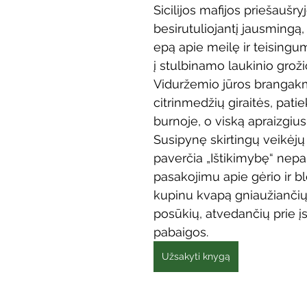
Sicilijos mafijos priešaušryj
Vaikų ir jaunimo renginiai
Kaimo bibliotekų renginiai
besirutuliojantį jausmingą,
epą apie meilę ir teisingum
į stulbinamo laukinio grožio
 dvaras
Gyvieji archyvai
Žymios datos
Mobilioji
Viduržemio jūros brangakm
citrinmedžių giraitės, patiek
burnoje, o viską apraizgiusi 
Susipynę skirtingų veikėjų 
paverčia „Ištikimybę“ nepa
pasakojimu apie gėrio ir bl
kupinu kvapą gniaužiančių
posūkių, atvedančių prie į
pabaigos.
Užsakyti knygą