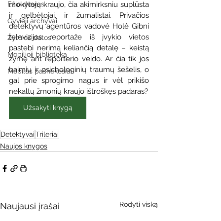
Ežio dvaras
mokytojų kraujo, čia akimirksniu suplūsta 
ir gelbėtojai, ir žurnalistai. Privačios 
Gyvieji archyvai
detektyvų agentūros vadovė Holė Gibni 
televizijos reportaže iš įvykio vietos 
Žymios datos
pastebi nerimą keliančią detalę – keistą 
Mobilioji biblioteka
žymę ant reporterio veido. Ar čia tik jos 
baimių ir psichologinių traumų šešėlis, o 
Mobilūs pašnekesiai
gal prie sprogimo nagus ir vėl prikišo 
nekaltų žmonių kraujo ištroškęs padaras?
Užsakyti knygą
Detektyvai
Trileriai
Naujos knygos
Rodyti viską
Naujausi įrašai