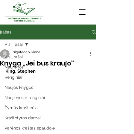
Įrašas
Visi įrašai
sigutecaplikiene
Visi įrašai
Knyga „Jei bus kraujo“
Naujienos
King, Stephen
Renginiai
Naujos knygos
Naujienos ir renginiai
Žymūs kraštiečiai
Kraštotyros darbai
Varėnos kraštas spaudoje