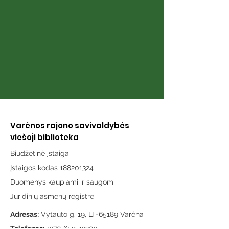
Varėnos rajono savivaldybės
viešoji biblioteka
Biudžetinė įstaiga
Įstaigos kodas 188201324
Duomenys kaupiami ir saugomi
Juridinių asmenų registre
Adresas:
Vytauto g. 19, LT-65189 Varėna
Telefonas:
+370 659 43303