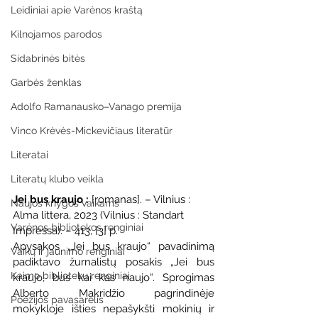
Leidiniai apie Varėnos kraštą
Kilnojamos parodos
Sidabrinės bitės
Garbės ženklas
Adolfo Ramanausko–Vanago premija
Vinco Krėvės-Mickevičiaus literatūr
Literatai
Literatų klubo veikla
Jei bus kraujo : 
[romanas]. – Vilnius : 
Naujos knygos vaikams
Alma littera, 2023 (Vilnius : Standart 
Varėnos bibliotekos renginiai
Impressa). – 413, [3] p.
Apysakos „Jei bus kraujo“
pavadinimą 
Vaikų ir jaunimo renginiai
padiktavo žurnalistų posakis „Jei bus 
Kaimo bibliotekų renginiai
kraujo, bus kai kas naujo“. Sprogimas 
Alberto Makridžio pagrindinėje 
Poezijos pavasarėlis
mokykloje išties nepašykšti mokinių ir 