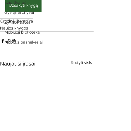
Ežio dvaras
Užsakyti knygą
Gyvieji archyvai
Grožinė literatūra
Žymios datos
Naujos knygos
Mobilioji biblioteka
Mobilūs pašnekesiai
Rodyti viską
Naujausi įrašai