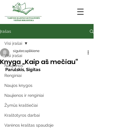
Įrašas
Visi įrašai
sigutecaplikiene
Visi įrašai
Knyga „Kaip aš mečiau“
Naujienos
Parulskis, Sigitas
Renginiai
Naujos knygos
Naujienos ir renginiai
Žymūs kraštiečiai
Kraštotyros darbai
Varėnos kraštas spaudoje