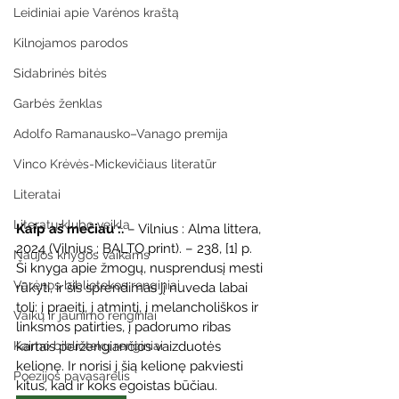
Leidiniai apie Varėnos kraštą
Kilnojamos parodos
Sidabrinės bitės
Garbės ženklas
Adolfo Ramanausko–Vanago premija
Vinco Krėvės-Mickevičiaus literatūr
Literatai
Literatų klubo veikla
Kaip aš mečiau :.
 – Vilnius : Alma littera, 
2024 (Vilnius : BALTO print). – 238, [1] p.
Naujos knygos vaikams
Ši knyga apie žmogų, nusprendusį mesti 
Varėnos bibliotekos renginiai
rūkyti, ir šis sprendimas jį nuveda labai 
toli: į praeitį, į atmintį, į melancholiškos ir 
Vaikų ir jaunimo renginiai
linksmos patirties, į padorumo ribas 
kartais peržengiančios vaizduotės 
Kaimo bibliotekų renginiai
kelionę. Ir norisi į šią kelionę pakviesti 
Poezijos pavasarėlis
kitus, kad ir koks egoistas būčiau.