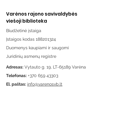
Varėnos rajono savivaldybės
viešoji biblioteka
Biudžetinė įstaiga
Įstaigos kodas 188201324
Duomenys kaupiami ir saugomi
Juridinių asmenų registre
Adresas:
Vytauto g. 19, LT-65189 Varėna
Telefonas:
+370 659 43303
El. paštas:
info@varenosvb.lt
Draugaukime
Informacija