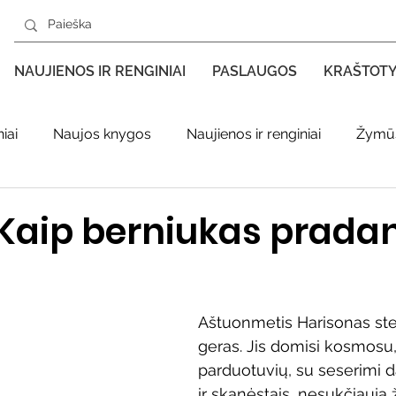
NAUJIENOS IR RENGINIAI
PASLAUGOS
KRAŠTOT
iai
Naujos knygos
Naujienos ir renginiai
Žymūs
s kraštas spaudoje
Leidiniai apie Varėnos kraštą
Ki
Kaip berniukas prada
enklas
Adolfo Ramanausko–Vanago premija
Aštuonmetis Harisonas sten
geras. Jis domisi kosmosu,
ratūr
Literatai
Literatų klubo veikla
Naujos kny
parduotuvių, su seserimi dal
ir skanėstais, nesukčiauja