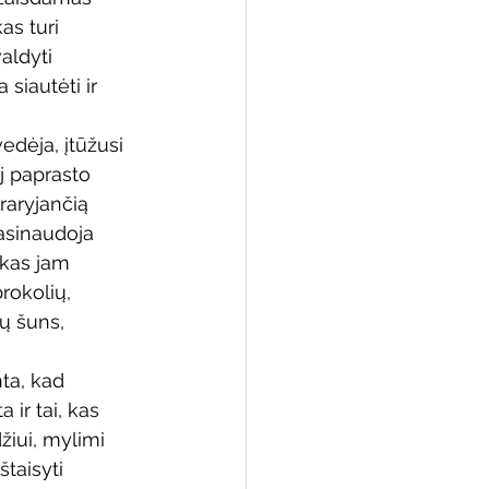
as turi 
aldyti 
siautėti ir 
 biblioteka
edėja, įtūžusi 
j paprasto 
raryjančią 
asinaudoja 
 kas jam 
brokolių, 
ų šuns, 
ta, kad 
 ir tai, kas 
žiui, mylimi 
štaisyti 