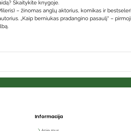
aidą? Skaitykite knygoje.
ileris) – žinomas anglų aktorius, komikas ir bestseleri
utorius. „Kaip berniukas pradangino pasaulį“ – pirmoji
lbą.
Informacija
Apie mus