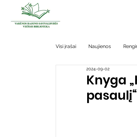
Visi įrašai
Naujienos
Rengin
2024-09-02
Kraštotyros darbai
Varėno
Knyga „
pasaulį“
Sidabrinės bitės
Garbės ž
Vinco Krėvės-Mickevičiaus lite