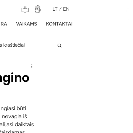
LT
/
EN
YRA
VAIKAMS
KONTAKTAI
 kraštiečiai
lnojamos parodos
ngino
giasi būti 
 nevagia iš 
gos vaikams
ijasi daiktais 
 žaisdamas 