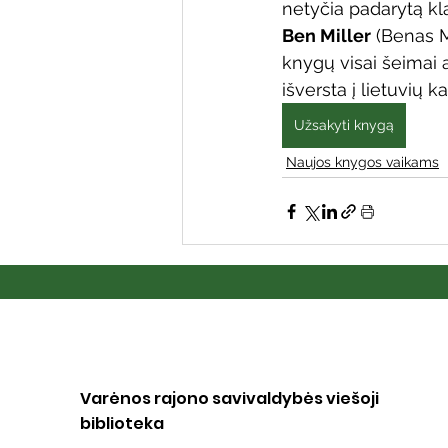
netyčia padarytą kl
Ben Miller
 (Benas M
knygų visai šeimai a
išversta į lietuvių ka
Užsakyti knygą
Naujos knygos vaikams
Varėnos rajono savivaldybės viešoji
biblioteka