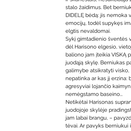
Vaikų ir jaunimo renginiai
stalo žaidimus. Bet berniuk
Kaimo bibliotekų renginiai
DIDELĘ bėdą: jis nemoka v
emocijų, todėl supykęs ima 
 dvaras
Gyvieji archyvai
Žymios datos
Mobilioji
elgtis nevaldomai.
Sykį gimtadienio šventės v
dėl Harisono elgesio, vieto
baliono jam įteikia VISKĄ p
juodąją skylę. Berniukas p
galimybe atsikratyti visko,
nepatinka ar kas jį erzina: 
agresyviai lojančio kaimyn
nemėgstamo baseino...
Netikėtai Harisonas supran
juodojoje skylėje pradingsta
jam labai brangu, – pavyzd
tėvai. Ar pavyks berniukui i