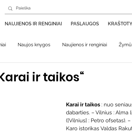
NAUJIENOS IR RENGINIAI
PASLAUGOS
KRAŠTOT
iai
Naujos knygos
Naujienos ir renginiai
Žymūs
s kraštas spaudoje
Leidiniai apie Varėnos kraštą
Ki
arai ir taikos“
enklas
Adolfo Ramanausko–Vanago premija
Karai ir taikos 
: nuo seniaus
dabarties. – Vilnius : Alma l
ratūr
Literatai
Literatų klubo veikla
Naujos kny
([Vilnius] : Petro ofsetas). – 
Karo istorikas Valdas Rakut