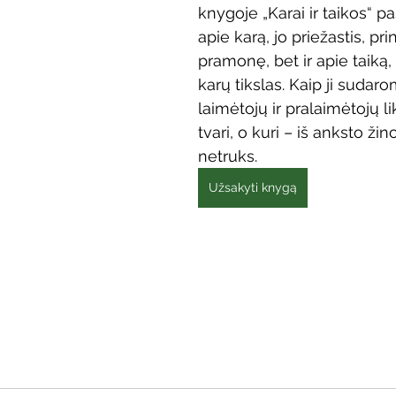
knygoje „Karai ir taikos“ pa
Vaikų ir jaunimo renginiai
Kaimo bibliotekų renginiai
apie karą, jo priežastis, pri
pramonę, bet ir apie taiką, 
karų tikslas. Kaip ji sudaro
 dvaras
Gyvieji archyvai
Žymios datos
Mobilioji
laimėtojų ir pralaimėtojų li
tvari, o kuri – iš anksto žin
netruks.
Užsakyti knygą