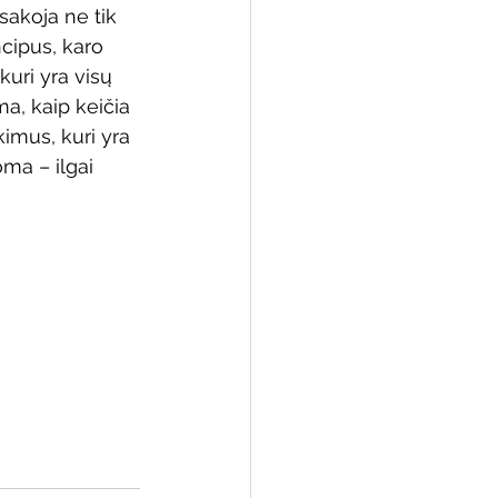
sakoja ne tik 
ncipus, karo 
kuri yra visų 
ma, kaip keičia 
 biblioteka
kimus, kuri yra 
oma – ilgai 