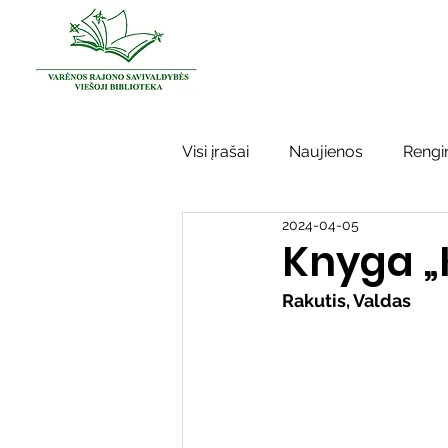
Visi įrašai
Naujienos
Rengin
2024-04-05
Kraštotyros darbai
Varėno
Knyga „K
Rakutis, Valdas
Sidabrinės bitės
Garbės ž
Vinco Krėvės-Mickevičiaus lite