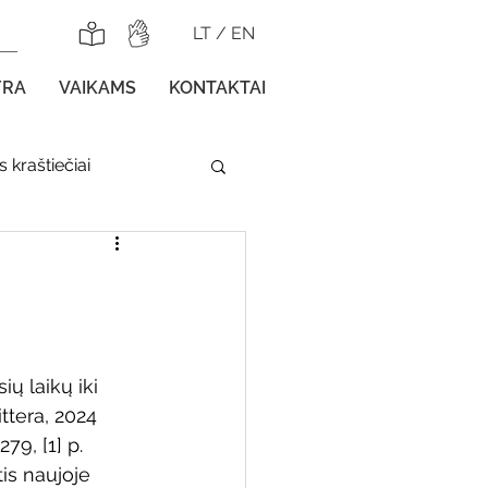
LT
/
EN
YRA
VAIKAMS
KONTAKTAI
 kraštiečiai
lnojamos parodos
ių laikų iki 
ittera, 2024 
gos vaikams
279, [1] p.
is naujoje 