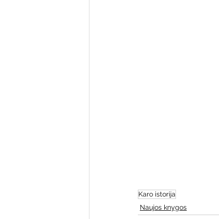
Varėnos bibliotekos renginiai
Poezijos pavasarėlis
Ežio
Mobilūs pašnekesiai
Karo istorija
Naujos knygos