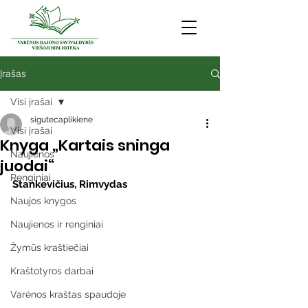
Įrašas
Visi įrašai
sigutecaplikiene
Visi įrašai
Knyga „Kartais sninga
Naujienos
juodai“
Renginiai
Stankevičius, Rimvydas
Naujos knygos
Naujienos ir renginiai
Žymūs kraštiečiai
Kraštotyros darbai
Varėnos kraštas spaudoje