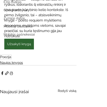
Ežio dvaras
ryškus, išskiriantis šį eilėraščių rinkinį ir 
viso poeto kūrybinio kelio kontekste. Iš 
Gyvieji archyvai
pirmo žvilgsnio, tai – atsisveikinimų 
Žymios datos
knyga – poeto requiem mylėtiems 
žmonėms, mylėtoms vietoms, savajai 
Mobilioji biblioteka
praeičiai, su kuria tęstinumo gija jau 
Mobilūs pašnekesiai
nutrūkusi.
Užsakyti knygą
Poezija
Naujos knygos
Rodyti viską
Naujausi įrašai