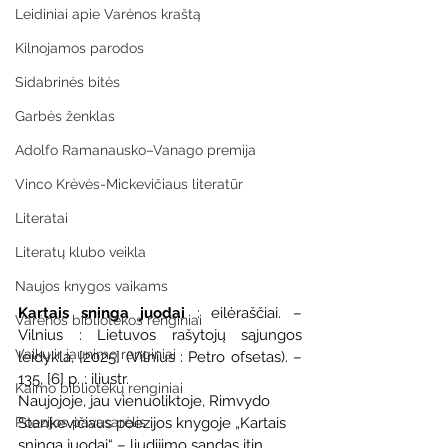
Leidiniai apie Varėnos kraštą
Kilnojamos parodos
Sidabrinės bitės
Garbės ženklas
Adolfo Ramanausko–Vanago premija
Vinco Krėvės-Mickevičiaus literatūr
Literatai
Literatų klubo veikla
Naujos knygos vaikams
Kartais sninga juodai 
: eilėraščiai. – 
Varėnos bibliotekos renginiai
Vilnius : Lietuvos rašytojų sąjungos 
Vaikų ir jaunimo renginiai
leidykla, [2025] (Vilnius : Petro ofsetas). – 
135, [6] p. : iliustr.
Kaimo bibliotekų renginiai
Naujojoje, jau vienuoliktoje, Rimvydo 
Stankevičiaus poezijos knygoje „Kartais 
Poezijos pavasarėlis
sninga juodai“ – liudijimo sandas itin 