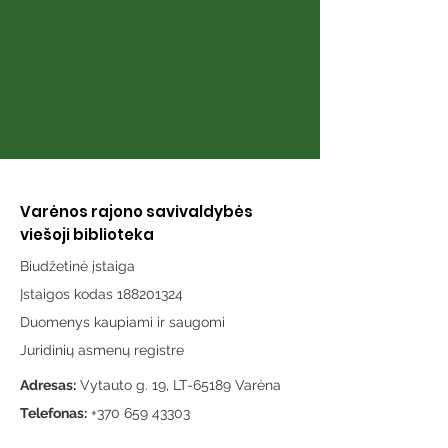
Varėnos rajono savivaldybės
viešoji biblioteka
Biudžetinė įstaiga
Įstaigos kodas 188201324
Duomenys kaupiami ir saugomi
Juridinių asmenų registre
Adresas:
Vytauto g. 19, LT-65189 Varėna
Telefonas:
+370 659 43303
El. paštas:
info@varenosvb.lt