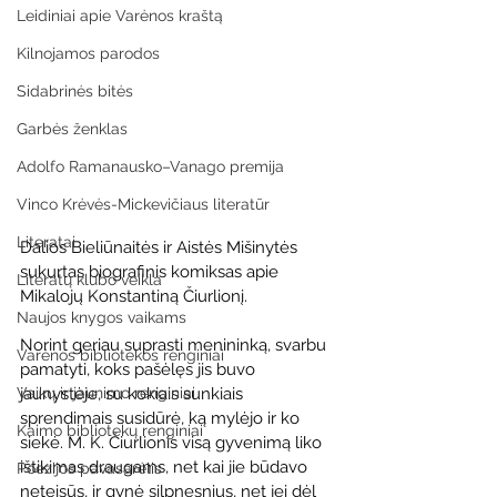
Leidiniai apie Varėnos kraštą
Kilnojamos parodos
Sidabrinės bitės
Garbės ženklas
Adolfo Ramanausko–Vanago premija
Vinco Krėvės-Mickevičiaus literatūr
Literatai
Dalios Bieliūnaitės ir Aistės Mišinytės 
sukurtas biografinis komiksas apie 
Literatų klubo veikla
Mikalojų Konstantiną Čiurlionį. 
Naujos knygos vaikams
Norint geriau suprasti menininką, svarbu 
Varėnos bibliotekos renginiai
pamatyti, koks pašėlęs jis buvo 
Vaikų ir jaunimo renginiai
jaunystėje, su kokiais sunkiais 
sprendimais susidūrė, ką mylėjo ir ko 
Kaimo bibliotekų renginiai
siekė. M. K. Čiurlionis visą gyvenimą liko 
ištikimas draugams, net kai jie būdavo 
Poezijos pavasarėlis
neteisūs, ir gynė silpnesnius, net jei dėl 