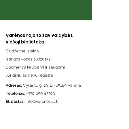
Varėnos rajono savivaldybės
viešoji biblioteka
Biudžetinė įstaiga
Įstaigos kodas 188201324
Duomenys kaupiami ir saugomi
Juridinių asmenų registre
Adresas:
Vytauto g. 19, LT-65189 Varėna
Telefonas:
+370 659 43303
El. paštas:
info@varenosvb.lt
Draugaukime