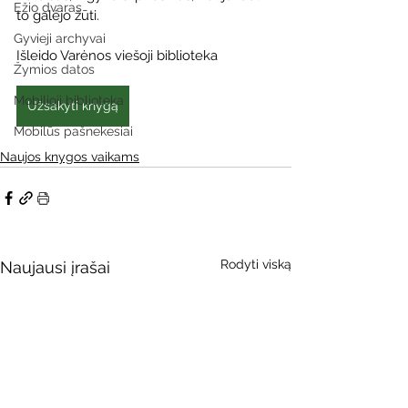
Ežio dvaras
to galėjo žūti.
Gyvieji archyvai
Išleido Varėnos viešoji biblioteka 
Žymios datos
Mobilioji biblioteka
Užsakyti knygą
Mobilūs pašnekesiai
Naujos knygos vaikams
Rodyti viską
Naujausi įrašai