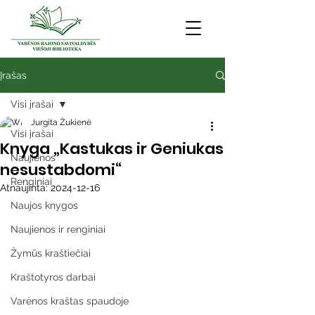
Įrašas
Visi įrašai
Jurgita Žukienė
Visi įrašai
Knyga „Kastukas ir Geniukas
Naujienos
nesustabdomi“
Renginiai
Atnaujinta:
2024-12-16
Naujos knygos
Naujienos ir renginiai
Žymūs kraštiečiai
Kraštotyros darbai
Varėnos kraštas spaudoje