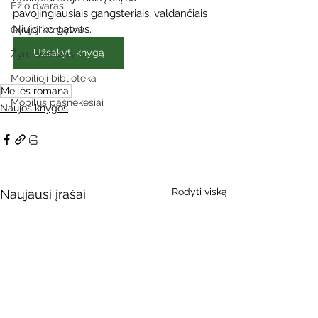
Ežio dvaras
pavojingiausiais gangsteriais, valdančiais 
Niujorko gatves.
Gyvieji archyvai
Užsakyti knygą
Žymios datos
Mobilioji biblioteka
Meilės romanai
Mobilūs pašnekesiai
Naujos knygos
Rodyti viską
Naujausi įrašai