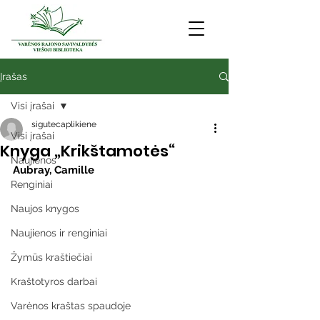
Įrašas
Visi įrašai
sigutecaplikiene
Visi įrašai
Knyga „Krikštamotės“
Naujienos
Aubray, Camille
Renginiai
Naujos knygos
Naujienos ir renginiai
Žymūs kraštiečiai
Kraštotyros darbai
Varėnos kraštas spaudoje