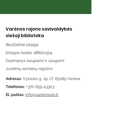
Varėnos rajono savivaldybės
viešoji biblioteka
Biudžetinė įstaiga
Įstaigos kodas 188201324
Duomenys kaupiami ir saugomi
Juridinių asmenų registre
Adresas:
Vytauto g. 19, LT-65189 Varėna
Telefonas:
+370 659 43303
El. paštas:
info@varenosvb.lt
Draugaukime