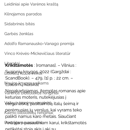
Leidiniai apie Varėnos kraštą
Kilnojamos parodos
Sidabrinės bitės
Garbės ženklas
Adolfo Ramanausko–Vanago premija
Vinco Krėvės-Mickevičiaus literatūr
Literatai
Krikštamotės
 : [romanas]. – Vilnius : 
Svajonių knygos, 2022 (Gargždai : 
Literatų klubo veikla
ScandBook). – 479, [1] p. ; 22 cm. – 
Naujos knygos vaikams
([Jausmų klasika]
Nepakartojamas, įtemptas romanas apie 
Varėnos bibliotekos renginiai
keturias moteris, nutekėjusias į 
Vaikų ir jaunimo renginiai
elegantišką, pasiturinčią italų šeimą ir 
perėmusias jų verslus, kai vyrams teko 
Kaimo bibliotekų renginiai
palikti namus karo metais. Siaučiant 
Antrajam pasauliniam karui, krikštamotės 
Poezijos pavasarėlis
netikėtai stoja akis į akį su 