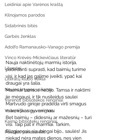
Leidiniai apie Varėnos kraštą
Kilnojamos parodos
Sidabrinės bitės
Garbės ženklas
Adolfo Ramanausko–Vanago premija
Vinco Krėvės-Mickevičiaus literatūr
Nauja naktinėtojų marmių istorija, 
Literatai
padedanti suprasti, kad baimių turime 
visi, ir kad jas galime įveikti, ypač kai 
Literatų klubo veikla
draugai yra šalia.
Naujos knygos vaikams
Marmiai tamsos nebijo. Tamsa ir naktimi 
jie mėgausi, ir tik nusileidus saulei 
Varėnos bibliotekos renginiai
Martvudo girioje pradeda virti smagus 
marmiškas gyvenimas.
Vaikų ir jaunimo renginiai
Bet baimių – didesnių ar mažesnių – turi 
Kaimo bibliotekų renginiai
visi. Taip pat ir marmiai. Tarkim, 
Blizgianosis siaubingai bijo… saulės! Jis 
Poezijos pavasarėlis
niekad nėra matęs dienos, nes vien 