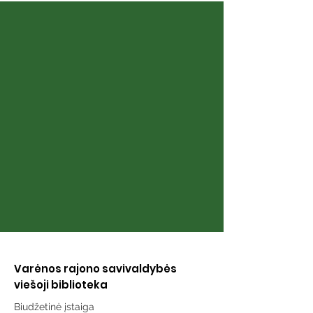
Knyga „Berniukas ir
Knyga „Istorij
senolis“
uodegą: trum
istorijos apie 
žmogaus ir šu
draugystę Lie
Varėnos rajono savivaldybės
viešoji biblioteka
Biudžetinė įstaiga