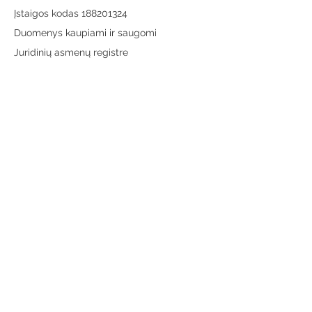
Įstaigos kodas 188201324
Duomenys kaupiami ir saugomi
Juridinių asmenų registre
Adresas:
Vytauto g. 19, LT-65189 Varėna
Telefonas:
+370 659 43303
El. paštas:
info@varenosvb.lt
Draugaukime
Informacija
Apie mus
Administracinė informacija
Teisinė informacija
Korupcijos prevencija