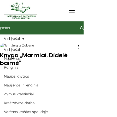
Įrašas
Visi įrašai
Jurgita Žukienė
Visi įrašai
Knyga „Marmiai. Didelė
Naujienos
baimė“
Renginiai
Naujos knygos
Naujienos ir renginiai
Žymūs kraštiečiai
Kraštotyros darbai
Varėnos kraštas spaudoje