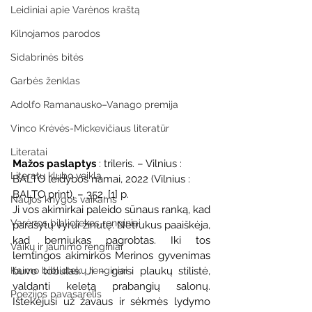
Leidiniai apie Varėnos kraštą
Kilnojamos parodos
Sidabrinės bitės
Garbės ženklas
Adolfo Ramanausko–Vanago premija
Vinco Krėvės-Mickevičiaus literatūr
Literatai
Mažos paslaptys
 : trileris. – Vilnius : 
Literatų klubo veikla
BALTO leidybos namai, 2022 (Vilnius : 
BALTO print). – 352, [1] p.
Naujos knygos vaikams
Ji vos akimirkai paleido sūnaus ranką, kad 
Varėnos bibliotekos renginiai
parašytų vyrui žinutę. Netrukus paaiškėja, 
kad berniukas pagrobtas. Iki tos 
Vaikų ir jaunimo renginiai
lemtingos akimirkos Merinos gyvenimas 
buvo tobulas. Ji – garsi plaukų stilistė, 
Kaimo bibliotekų renginiai
valdanti keletą prabangių salonų. 
Poezijos pavasarėlis
Ištekėjusi už žavaus ir sėkmės lydymo 