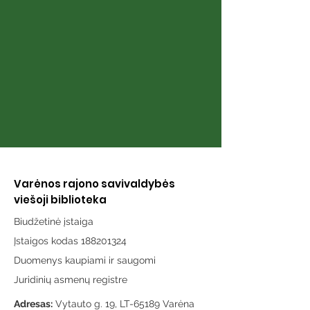
puslapiai“
karai“
Varėnos rajono savivaldybės
viešoji biblioteka
Biudžetinė įstaiga
Įstaigos kodas 188201324
Duomenys kaupiami ir saugomi
Juridinių asmenų registre
Adresas:
Vytauto g. 19, LT-65189 Varėna