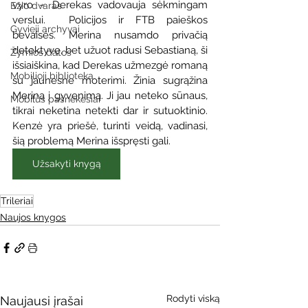
vyro – Derekas vadovauja sėkmingam 
Ežio dvaras
verslui.  Policijos ir FTB paieškos 
Gyvieji archyvai
bevaisės. Merina nusamdo privačią 
detektyvę, bet užuot radusi Sebastianą, ši 
Žymios datos
išsiaiškina, kad Derekas užmezgė romaną 
Mobilioji biblioteka
su jaunesne moterimi. Žinia sugrąžina 
Meriną į gyvenimą. Ji jau neteko sūnaus, 
Mobilūs pašnekesiai
tikrai neketina netekti dar ir sutuoktinio. 
Kenzė yra priešė, turinti veidą, vadinasi, 
šią problemą Merina išspręsti gali.
Užsakyti knygą
Trileriai
Naujos knygos
Rodyti viską
Naujausi įrašai