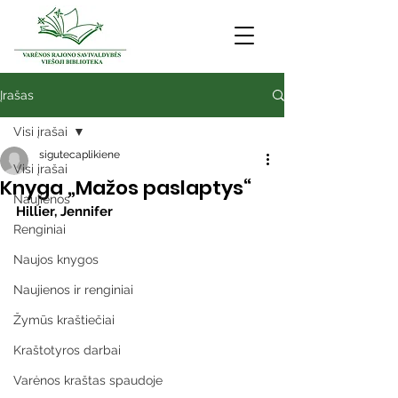
Įrašas
Visi įrašai
sigutecaplikiene
Visi įrašai
Knyga „Mažos paslaptys“
Naujienos
Hillier, Jennifer
Renginiai
Naujos knygos
Naujienos ir renginiai
Žymūs kraštiečiai
Kraštotyros darbai
Varėnos kraštas spaudoje