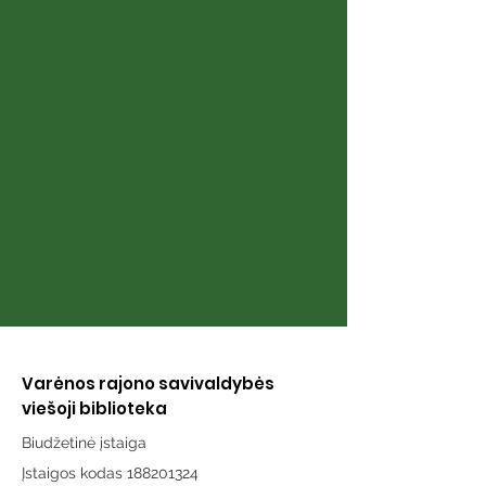
Knyga „Berniukas ir
Knyga „Istorij
senolis“
uodegą: trum
istorijos apie 
žmogaus ir šu
draugystę Lie
Varėnos rajono savivaldybės
viešoji biblioteka
Biudžetinė įstaiga
Įstaigos kodas 188201324