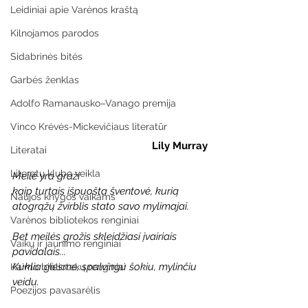
Leidiniai apie Varėnos kraštą
Kilnojamos parodos
Sidabrinės bitės
Garbės ženklas
Adolfo Ramanausko–Vanago premija
Vinco Krėvės-Mickevičiaus literatūr
Lily Murray
Literatai
Literatų klubo veikla
Meilė yra graži 
kaip turtais išpuošta šventovė, kurią 
Naujos knygos vaikams
atogrąžų žvirblis stato savo mylimajai.
Varėnos bibliotekos renginiai
Bet meilės grožis skleidžiasi įvairiais 
Vaikų ir jaunimo renginiai
pavidalais...
Kuklia giesme, spalvingu šokiu, mylinčiu 
Kaimo bibliotekų renginiai
veidu.
Poezijos pavasarėlis