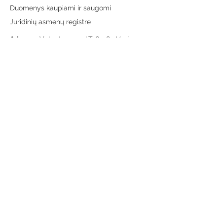
Duomenys kaupiami ir saugomi
Juridinių asmenų registre
Adresas:
Vytauto g. 19, LT-65189 Varėna
Telefonas:
+370 659 43303
El. paštas:
info@varenosvb.lt
Draugaukime
Informacija
Apie mus
Administracinė informacija
Teisinė informacija
Korupcijos prevencija
Atviri duomenys