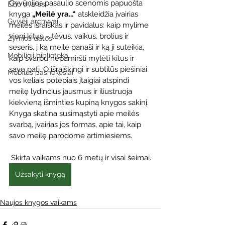
Gyvūnijos pasaulio scenomis papuošta 
Ežio dvaras
knyga 
„Meilė yra...“
 atskleidžia įvairias 
Gyvieji archyvai
meilės išraiškas ir pavidalus: kaip mylime 
vieni kitus – tėvus, vaikus, brolius ir 
Žymios datos
seseris, į ką meilė panaši ir ką ji suteikia, 
Mobilioji biblioteka
kaip svarbu nepamiršti mylėti kitus ir 
save patį. O išraiškingi ir subtilūs piešiniai 
Mobilūs pašnekesiai
vos keliais potėpiais įtaigiai atspindi 
meilę lydinčius jausmus ir iliustruoja 
kiekvieną išminties kupiną knygos sakinį.
Knyga skatina susimąstyti apie meilės 
svarbą, įvairias jos formas, apie tai, kaip 
savo meilę parodome artimiesiems.
Skirta vaikams nuo 
6 metų ir visai šeimai.
Užsakyti knygą
Naujos knygos vaikams