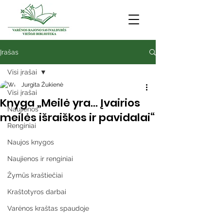
Įrašas
Visi įrašai
Jurgita Žukienė
Visi įrašai
Knyga „Meilė yra… Įvairios
Naujienos
meilės išraiškos ir pavidalai“
Renginiai
Naujos knygos
Naujienos ir renginiai
Žymūs kraštiečiai
Kraštotyros darbai
Varėnos kraštas spaudoje