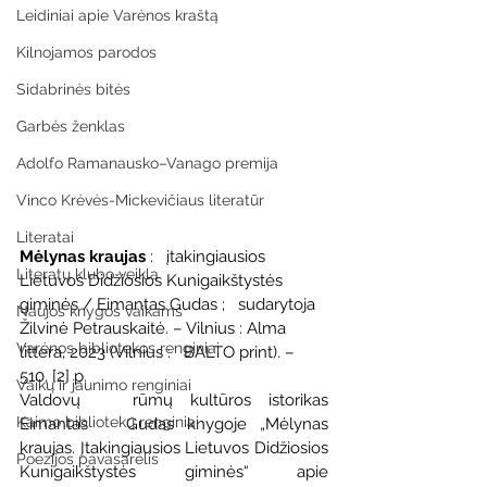
Leidiniai apie Varėnos kraštą
Kilnojamos parodos
Sidabrinės bitės
Garbės ženklas
Adolfo Ramanausko–Vanago premija
Vinco Krėvės-Mickevičiaus literatūr
Literatai
Mėlynas kraujas
 :   įtakingiausios 
Literatų klubo veikla
Lietuvos Didžiosios Kunigaikštystės 
giminės / Eimantas Gudas ;   sudarytoja 
Naujos knygos vaikams
Žilvinė Petrauskaitė. – Vilnius : Alma 
Varėnos bibliotekos renginiai
littera, 2023 (Vilnius :   BALTO print). – 
510, [2] p.
Vaikų ir jaunimo renginiai
Valdovų   rūmų kultūros istorikas 
Kaimo bibliotekų renginiai
Eimantas   Gudas knygoje „Mėlynas   
kraujas. Įtakingiausios Lietuvos Didžiosios 
Poezijos pavasarėlis
Kunigaikštystės giminės“ apie   