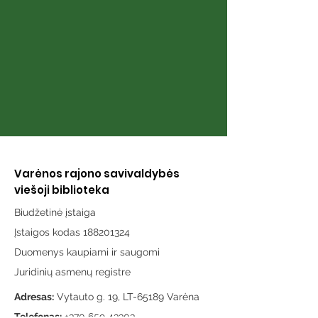
Varėnos rajono savivaldybės
viešoji biblioteka
Biudžetinė įstaiga
Įstaigos kodas 188201324
Duomenys kaupiami ir saugomi
Juridinių asmenų registre
Adresas:
Vytauto g. 19, LT-65189 Varėna
Telefonas:
+370 659 43303