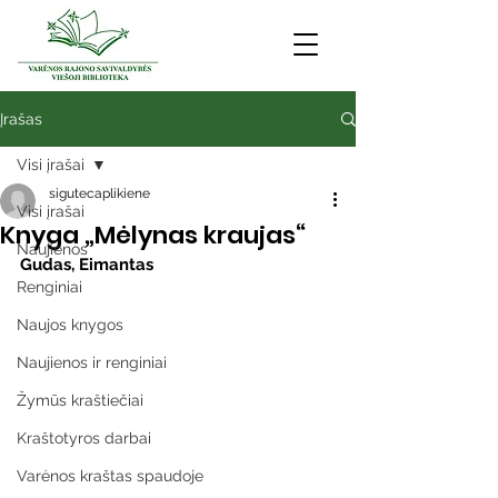
Įrašas
Visi įrašai
sigutecaplikiene
Visi įrašai
Knyga „Mėlynas kraujas“
Naujienos
Gudas, Eimantas
Renginiai
Naujos knygos
Naujienos ir renginiai
Žymūs kraštiečiai
Kraštotyros darbai
Varėnos kraštas spaudoje