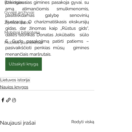
įtakingiausias gimines pasakoja gyvai, su 
Ežio dvaras
amą atimančiomis smulkmenomis,   
Gyvieji archyvai
pasitelkdamas galybę senovinių 
iliustracijų. O charizmatiškasis ekskursijų   
Žymios datos
gidas, dar žinomas kaip „Rūstus gids“, 
Mobilioji biblioteka
dailės istorikas Donatas Jokūbaitis   siūlo 
E. Gudo pasakojimą patirti patiems – 
Mobilūs pašnekesiai
pasivaikščioti penkias mūsų   gimines 
menančiais maršrutais.
Užsakyti knygą
Lietuvos istorija
Naujos knygos
Rodyti viską
Naujausi įrašai