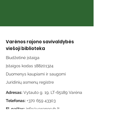
Varėnos rajono savivaldybės
viešoji biblioteka
Biudžetinė įstaiga
Įstaigos kodas 188201324
Duomenys kaupiami ir saugomi
Juridinių asmenų registre
Adresas:
Vytauto g. 19, LT-65189 Varėna
Telefonas:
+370 659 43303
El. paštas:
info@varenosvb.lt
Draugaukime