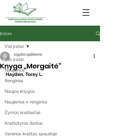
Įrašas
Visi įrašai
sigutecaplikiene
Visi įrašai
Knyga „Mergaitė“
Naujienos
Hayden, Torey L.
Renginiai
Naujos knygos
Naujienos ir renginiai
Žymūs kraštiečiai
Kraštotyros darbai
Varėnos kraštas spaudoje