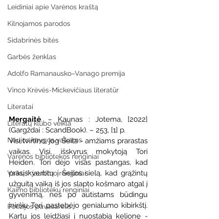
Leidiniai apie Varėnos kraštą
Kilnojamos parodos
Sidabrinės bitės
Garbės ženklas
Adolfo Ramanausko–Vanago premija
Vinco Krėvės-Mickevičiaus literatūr
Literatai
Mergaitė
. – Kaunas : Jotema, [2022] 
Literatų klubo veikla
(Gargždai : ScandBook). – 253, [1] p.
Naujos knygos vaikams
Visi tvirtino, jog Šeila - amžiams prarastas 
vaikas. Visi, išskyrus mokytoją Tori 
Varėnos bibliotekos renginiai
Heiden. Tori dėjo visas pastangas, kad 
prasiskverbtų į Šeilos sielą, kad grąžintų 
Vaikų ir jaunimo renginiai
užguitą vaiką iš jos slapto košmaro atgal į 
Kaimo bibliotekų renginiai
gyvenimą, nes po autistams būdingu 
įniršiu Tori pastebėjo genialumo kibirkštį. 
Poezijos pavasarėlis
Kartu jos leidžiasi į nuostabią kelionę - 