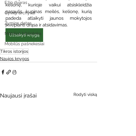
Ežio dvaras
kelionę, kurioje vaikui atsiskleidžia 
pasaulis, kupinas meilės, kelionę, kurią 
Gyvieji archyvai
padeda atlaikyti jaunos mokytojos 
Žymios datos
įkvepianti drąsa ir atsidavimas.  
Mobilioji biblioteka
Užsakyti knygą
Mobilūs pašnekesiai
Tikros istorijos
Naujos knygos
Rodyti viską
Naujausi įrašai