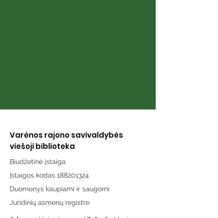
puslapiai“
karai“
Varėnos rajono savivaldybės
viešoji biblioteka
Biudžetinė įstaiga
Įstaigos kodas 188201324
Duomenys kaupiami ir saugomi
Juridinių asmenų registre