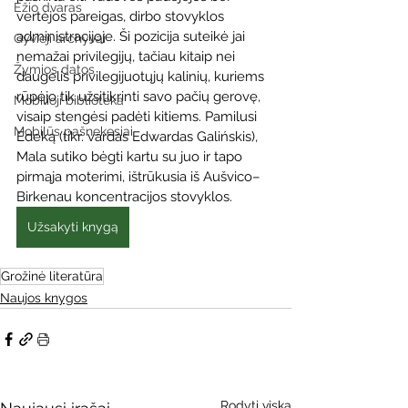
Ežio dvaras
vertėjos pareigas, dirbo stovyklos 
administracijoje. Ši pozicija suteikė jai 
Gyvieji archyvai
nemažai privilegijų, tačiau kitaip nei 
Žymios datos
daugelis privilegijuotųjų kalinių, kuriems 
rūpėjo tik užsitikrinti savo pačių gerovę, 
Mobilioji biblioteka
visaip stengėsi padėti kitiems. Pamilusi 
Mobilūs pašnekesiai
Edeką (tikr. vardas Edwardas Galińskis), 
Mala sutiko bėgti kartu su juo ir tapo 
pirmąja moterimi, ištrūkusia iš Aušvico–
Birkenau koncentracijos stovyklos.
Užsakyti knygą
Grožinė literatūra
Naujos knygos
Rodyti viską