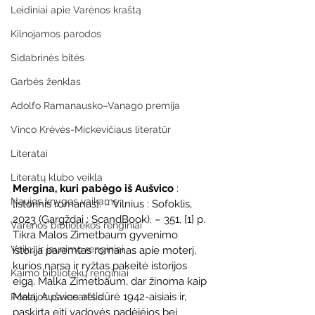
Leidiniai apie Varėnos kraštą
Kilnojamos parodos
Sidabrinės bitės
Garbės ženklas
Adolfo Ramanausko–Vanago premija
Vinco Krėvės-Mickevičiaus literatūr
Literatai
Literatų klubo veikla
Mergina, kuri pabėgo iš Aušvico
 : 
Naujos knygos vaikams
[istorinis romanas]. – Vilnius : Sofoklis, 
2023 (Gargždai : ScandBook). – 351, [1] p.
Varėnos bibliotekos renginiai
Tikra Malos Zimetbaum gyvenimo 
Vaikų ir jaunimo renginiai
istorija paremtas romanas apie moterį, 
kurios narsa ir ryžtas pakeitė istorijos 
Kaimo bibliotekų renginiai
eigą. Malka Zimetbaum, dar žinoma kaip 
Mala, Aušvice atsidūrė 1942-aisiais ir, 
Poezijos pavasarėlis
paskirta eiti vadovės padėjėjos bei 