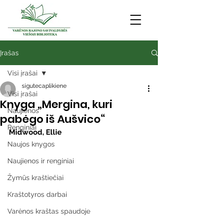
Įrašas
Visi įrašai
sigutecaplikiene
Visi įrašai
Knyga „Mergina, kuri
Naujienos
pabėgo iš Aušvico“
Renginiai
Midwood, Ellie
Naujos knygos
Naujienos ir renginiai
Žymūs kraštiečiai
Kraštotyros darbai
Varėnos kraštas spaudoje