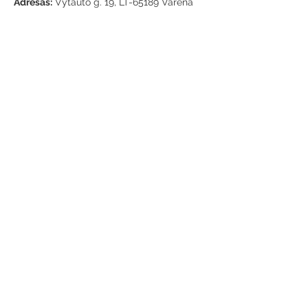
Adresas:
Vytauto g. 19, LT-65189 Varėna
Telefonas:
+370 659 43303
El. paštas:
info@varenosvb.lt
Draugaukime
Informacija
Apie mus
Administracinė informacija
Teisinė informacija
Korupcijos prevencija
Atviri duomenys
Konsultavimasis su visuomene
Asmens duomenų apsauga