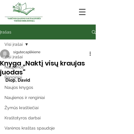
Įrašas
Visi įrašai
sigutecaplikiene
Visi įrašai
Knyga „Naktį visų kraujas
Naujienos
juodas“
Renginiai
Diop, David
Naujos knygos
Naujienos ir renginiai
Žymūs kraštiečiai
Kraštotyros darbai
Varėnos kraštas spaudoje