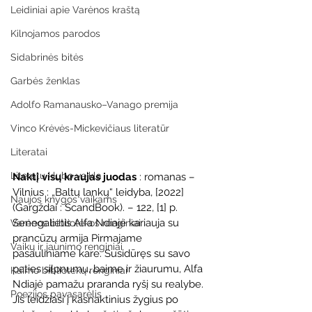
Leidiniai apie Varėnos kraštą
Kilnojamos parodos
Sidabrinės bitės
Garbės ženklas
Adolfo Ramanausko–Vanago premija
Vinco Krėvės-Mickevičiaus literatūr
Literatai
Literatų klubo veikla
Naktį visų kraujas juodas 
: romanas –
Vilnius : „Baltų lankų“ leidyba, [2022] 
Naujos knygos vaikams
(Gargždai : ScandBook). – 122, [1] p.
Senegalietis Alfa Ndiajė kariauja su 
Varėnos bibliotekos renginiai
prancūzų armija Pirmajame 
Vaikų ir jaunimo renginiai
pasauliniame kare. Susidūręs su savo 
paties silpnumu, baime ir žiaurumu, Alfa 
Kaimo bibliotekų renginiai
Ndiajė pamažu praranda ryšį su realybe. 
Poezijos pavasarėlis
Jis leidžiasi į kasnaktinius žygius po 