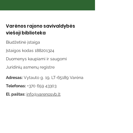
Varėnos rajono savivaldybės
viešoji biblioteka
Biudžetinė įstaiga
Įstaigos kodas 188201324
Duomenys kaupiami ir saugomi
Juridinių asmenų registre
Adresas:
Vytauto g. 19, LT-65189 Varėna
Telefonas:
+370 659 43303
El. paštas:
info@varenosvb.lt
Draugaukime