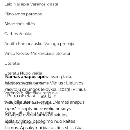
Leidiniai apie Varėnos kraštą
Kilnojamos parodos
Sidabrinės bitės
Garbės ženklas
Adolfo Ramanausko–Vanago premija
Vinco Krėvės-Mickevičiaus literatūr
Literatai
Literatų klubo veikla
Namas anapus upės
 : įvairių laikų 
istorijos : apsakymai. – Vilnius : Lietuvos 
Naujos knygos vaikams
rašytojų sąjungos leidykla, [2023] (Vilnius 
Varėnos bibliotekos renginiai
: Petro ofsetas). – 99, [3] p.
Naujoji autoriaus knyga 
„
Namas anapus 
Vaikų ir jaunimo renginiai
upės“ – septynių novelių rinkinys. 
Kaimo bibliotekų renginiai
Knygoje gvildenamos atskirties, 
išsilaisvinimo, pabėgimo nuo kaltės 
Poezijos pavasarėlis
temos. Apsakymai įvairūs tiek stilistiškai, 