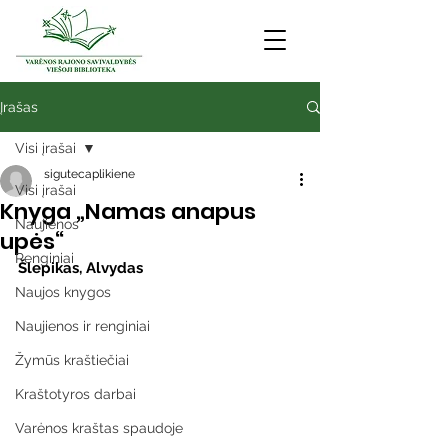
Įrašas
Visi įrašai
sigutecaplikiene
Visi įrašai
Knyga „Namas anapus
Naujienos
upės“
Renginiai
Šlepikas, Alvydas
Naujos knygos
Naujienos ir renginiai
Žymūs kraštiečiai
Kraštotyros darbai
Varėnos kraštas spaudoje