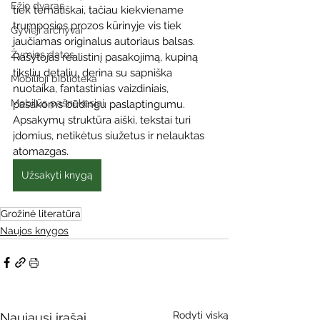
Ežio dvaras
tiek tematiškai, tačiau kiekviename 
trumposios prozos kūrinyje vis tiek 
Gyvieji archyvai
jaučiamas originalus autoriaus balsas. 
Žymios datos
Rašytojas realistinį pasakojimą, kupiną 
tikslių detalių, derina su sapniška 
Mobilioji biblioteka
nuotaika, fantastinias vaizdiniais, 
Mobilūs pašnekesiai
pasakoms būdingu paslaptingumu. 
Apsakymų struktūra aiški, tekstai turi 
įdomius, netikėtus siužetus ir nelauktas 
atomazgas.
Užsakyti knygą
Grožinė literatūra
Naujos knygos
Rodyti viską
Naujausi įrašai