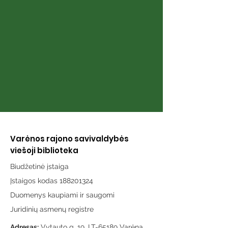
puslapiai“
karai“
Varėnos rajono savivaldybės
viešoji biblioteka
Biudžetinė įstaiga
Įstaigos kodas 188201324
Duomenys kaupiami ir saugomi
Juridinių asmenų registre
Adresas:
Vytauto g. 19, LT-65189 Varėna