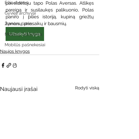
Ežio dvaras
paveldėtoju tapo Polas Aversas. Atlikęs 
pareigą ir susilaukęs palikuonio, Polas 
Gyvieji archyvai
paniro į pilies istoriją, kupiną griežtų 
kanonų, priesaikų ir bausmių.
Žymios datos
Užsakyti knygą
Mobilioji biblioteka
Mobilūs pašnekesiai
Naujos knygos
Rodyti viską
Naujausi įrašai