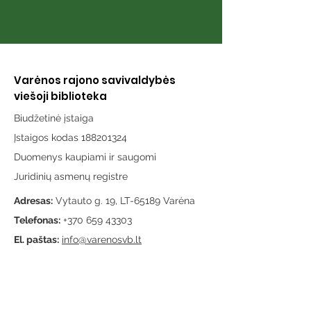
Varėnos rajono savivaldybės
viešoji biblioteka
Biudžetinė įstaiga
Įstaigos kodas 188201324
Duomenys kaupiami ir saugomi
Juridinių asmenų registre
Adresas:
Vytauto g. 19, LT-65189 Varėna
Telefonas:
+370 659 43303
El. paštas:
info@varenosvb.lt
Draugaukime