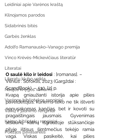
Leidiniai apie Varėnos kraštą
Kilnojamos parodos
Sidabrinės bitės
Garbės ženklas
Adolfo Ramanausko–Vanago premija
Vinco Krėvės-Mickevičiaus literatūr
Literatai
O saulė kilo ir leidosi
 : [romanas]. – 
Literatų klubo veikla
Vilnius : Sofoklis, 2023 (Gargždai : 
ScandBook). – 510, [2] p.
Naujos knygos vaikams
Kvapą gniaužianti istorija apie pilies 
Varėnos bibliotekos renginiai
paveldėtojus, kuriems teko ne tik ištverti 
nenusakomas kančias, bet ir kovoti su 
Vaikų ir jaunimo renginiai
pragaištingais jausmais. Gyvenimas 
Kaimo bibliotekų renginiai
atšiaurių kalnų išgraužoje stūksančioje 
pilyje ištisus šimtmečius tekėjo ramia 
Poezijos pavasarėlis
vaga. Viskas pasikeitė, kai pilies 