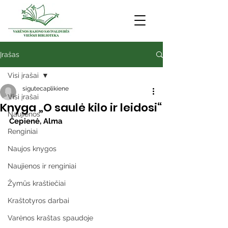
Įrašas
Visi įrašai
sigutecaplikiene
Visi įrašai
Knyga „O saulė kilo ir leidosi“
Naujienos
Čepienė, Alma
Renginiai
Naujos knygos
Naujienos ir renginiai
Žymūs kraštiečiai
Kraštotyros darbai
Varėnos kraštas spaudoje