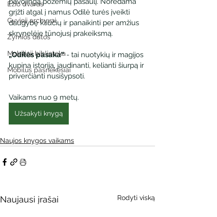
pavojingą požemių pasaulį. Norėdama 
Ežio dvaras
grįžti atgal į namus Odilė turės įveikti 
Gyvieji archyvai
daugybę kliūčių ir panaikinti per amžius 
skrynelėje tūnojusį prakeiksmą.
Žymios datos
Mobilioji biblioteka
„Odilės pasaka“ 
- tai nuotykių ir magijos 
kupina istorija, jaudinanti, kelianti šiurpą ir 
Mobilūs pašnekesiai
priverčianti nusišypsoti.
Vaikams nuo 9 metų.
Užsakyti knygą
Naujos knygos vaikams
Rodyti viską
Naujausi įrašai