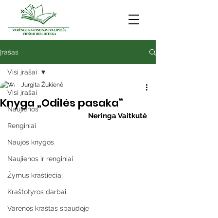
Įrašas
Visi įrašai
Jurgita Žukienė
Visi įrašai
Knyga „Odilės pasaka“
Naujienos
Neringa Vaitkutė
Renginiai
Naujos knygos
Naujienos ir renginiai
Žymūs kraštiečiai
Kraštotyros darbai
Varėnos kraštas spaudoje