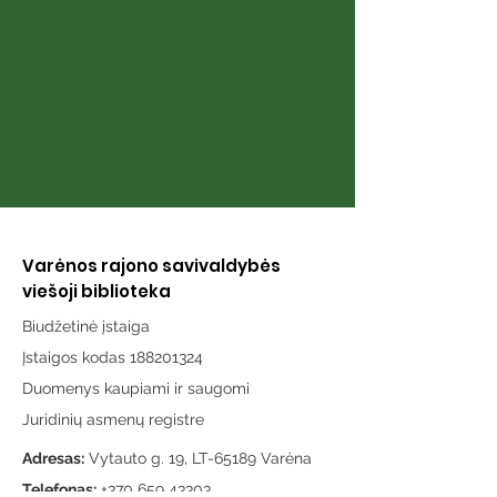
istorijos apie 
žmogaus ir šu
draugystę Lie
Varėnos rajono savivaldybės
viešoji biblioteka
Biudžetinė įstaiga
Įstaigos kodas 188201324
Duomenys kaupiami ir saugomi
Juridinių asmenų registre
Adresas:
Vytauto g. 19, LT-65189 Varėna
Telefonas:
+370 659 43303