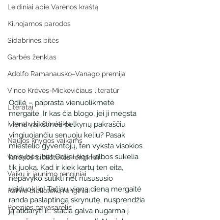
Leidiniai apie Varėnos kraštą
Kilnojamos parodos
Sidabrinės bitės
Garbės ženklas
Adolfo Ramanausko–Vanago premija
Vinco Krėvės-Mickevičiaus literatūr
Odilė – paprasta vienuolikmetė 
Literatai
mergaitė. Ir kas čia blogo, jei ji mėgsta 
viena vaikštinėti pelkynų pakraščiu 
Literatų klubo veikla
vingiuojančiu senuoju keliu? Pasak 
Naujos knygos vaikams
miestelio gyventojų, ten vyksta visokios 
baisybės, bet Odilei šios kalbos sukelia 
Varėnos bibliotekos renginiai
tik juoką. Kad ir kiek kartų ten eita, 
Vaikų ir jaunimo renginiai
nepavyko sutikti net nusususio 
vaiduoklio! Tačiau vieną dieną mergaitė 
Kaimo bibliotekų renginiai
randa paslaptingą skrynutę, nusprendžia 
Poezijos pavasarėlis
ją atidaryti ir… stačia galva nugarma į 