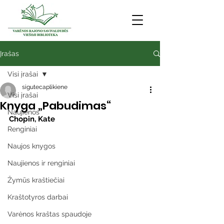
Įrašas
Visi įrašai
sigutecaplikiene
Visi įrašai
Knyga „Pabudimas“
Naujienos
Chopin, Kate
Renginiai
Naujos knygos
Naujienos ir renginiai
Žymūs kraštiečiai
Kraštotyros darbai
Varėnos kraštas spaudoje