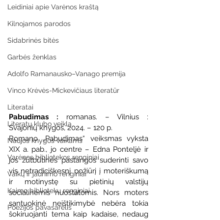
Leidiniai apie Varėnos kraštą
Kilnojamos parodos
Sidabrinės bitės
Garbės ženklas
Adolfo Ramanausko–Vanago premija
Vinco Krėvės-Mickevičiaus literatūr
Literatai
Pabudimas : 
romanas. – Vilnius : 
Literatų klubo veikla
Svajonių knygos, 2024. – 120 p.
Romano „Pabudimas“ veiksmas vyksta 
Naujos knygos vaikams
XIX a. pab., jo centre – Edna Ponteljė ir 
Varėnos bibliotekos renginiai
jos žūtbūtinės pastangos suderinti savo 
vis netradiciškesnį požiūrį į moteriškumą 
Vaikų ir jaunimo renginiai
ir motinystę su pietinių valstijų 
Kaimo bibliotekų renginiai
socialinėmis nuostatomis. Nors moters 
santuokinė neištikimybė nebėra tokia 
Poezijos pavasarėlis
šokiruojanti tema kaip kadaise, nedaug 