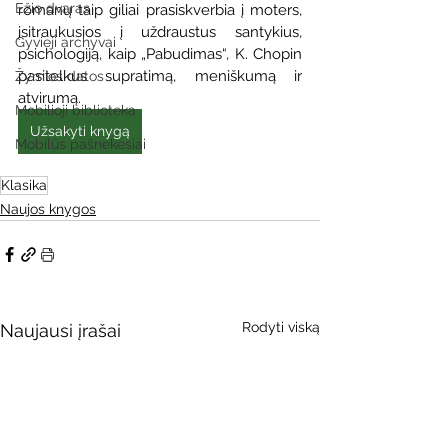
Ežio dvaras
romanų taip giliai prasiskverbia į moters, 
įsitraukusios į uždraustus santykius, 
Gyvieji archyvai
psichologiją, kaip „Pabudimas“, K. Chopin 
pasitelkus supratimą, meniškumą ir 
Žymios datos
atvirumą.
Mobilioji biblioteka
Užsakyti knygą
Mobilūs pašnekesiai
Klasika
Naujos knygos
Rodyti viską
Naujausi įrašai