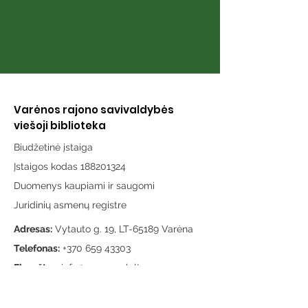
Varėnos rajono savivaldybės
viešoji biblioteka
Biudžetinė įstaiga
Įstaigos kodas 188201324
Duomenys kaupiami ir saugomi
Juridinių asmenų registre
Adresas:
Vytauto g. 19, LT-65189 Varėna
Telefonas:
+370 659 43303
El. paštas:
info@varenosvb.lt
Draugaukime